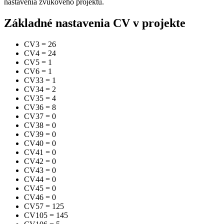
nastavenia zvukového projektu.
Základné nastavenia CV v projekte
CV3
=
26
CV4
=
24
CV5
=
1
CV6
=
1
CV33
=
1
CV34
=
2
CV35
=
4
CV36
=
8
CV37
=
0
CV38
=
0
CV39
=
0
CV40
=
0
CV41
=
0
CV42
=
0
CV43
=
0
CV44
=
0
CV45
=
0
CV46
=
0
CV57
=
125
CV105
=
145