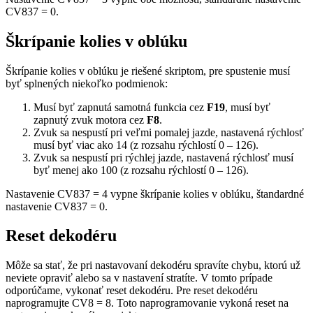
CV837 = 0.
Škrípanie kolies v oblúku
Škrípanie kolies v oblúku je riešené skriptom, pre spustenie musí
byť splnených niekoľko podmienok:
Musí byť zapnutá samotná funkcia cez
F19
, musí byť
zapnutý zvuk motora cez
F8
.
Zvuk sa nespustí pri veľmi pomalej jazde, nastavená rýchlosť
musí byť viac ako 14 (z rozsahu rýchlostí 0 – 126).
Zvuk sa nespustí pri rýchlej jazde, nastavená rýchlosť musí
byť menej ako 100 (z rozsahu rýchlostí 0 – 126).
Nastavenie CV837 = 4 vypne škrípanie kolies v oblúku, štandardné
nastavenie CV837 = 0.
Reset dekodéru
Môže sa stať, že pri nastavovaní dekodéru spravíte chybu, ktorú už
neviete opraviť alebo sa v nastavení stratíte. V tomto prípade
odporúčame, vykonať reset dekodéru. Pre reset dekodéru
naprogramujte CV8 = 8. Toto naprogramovanie vykoná reset na