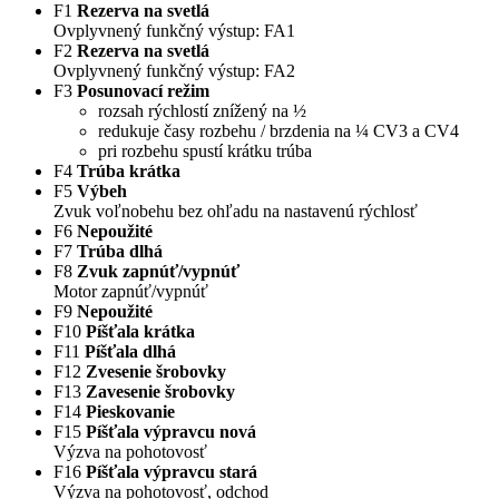
F1
Rezerva na svetlá
Ovplyvnený funkčný výstup: FA1
F2
Rezerva na svetlá
Ovplyvnený funkčný výstup: FA2
F3
Posunovací režim
rozsah rýchlostí znížený na ½
redukuje časy rozbehu / brzdenia na ¼ CV3 a CV4
pri rozbehu spustí krátku trúba
F4
Trúba krátka
F5
Výbeh
Zvuk voľnobehu bez ohľadu na nastavenú rýchlosť
F6
Nepoužité
F7
Trúba dlhá
F8
Zvuk zapnúť/vypnúť
Motor zapnúť/vypnúť
F9
Nepoužité
F10
Píšťala krátka
F11
Píšťala dlhá
F12
Zvesenie šrobovky
F13
Zavesenie šrobovky
F14
Pieskovanie
F15
Píšťala výpravcu nová
Výzva na pohotovosť
F16
Píšťala výpravcu stará
Výzva na pohotovosť, odchod