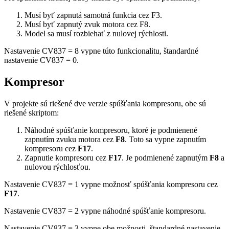
Musí byť zapnutá samotná funkcia cez F3.
Musí byť zapnutý zvuk motora cez F8.
Model sa musí rozbiehať z nulovej rýchlosti.
Nastavenie CV837 = 8 vypne túto funkcionalitu, štandardné
nastavenie CV837 = 0.
Kompresor
V projekte sú riešené dve verzie spúšťania kompresoru, obe sú
riešené skriptom:
Náhodné spúšťanie kompresoru, ktoré je podmienené
zapnutím zvuku motora cez
F8
. Toto sa vypne zapnutím
kompresoru cez
F17
.
Zapnutie kompresoru cez
F17
. Je podmienené zapnutým
F8
a
nulovou rýchlosťou.
Nastavenie CV837 = 1 vypne možnosť spúšťania kompresoru cez
F17
.
Nastavenie CV837 = 2 vypne náhodné spúšťanie kompresoru.
Nastavenie CV837 = 3 vypne obe možnosti, štandardné nastavenie