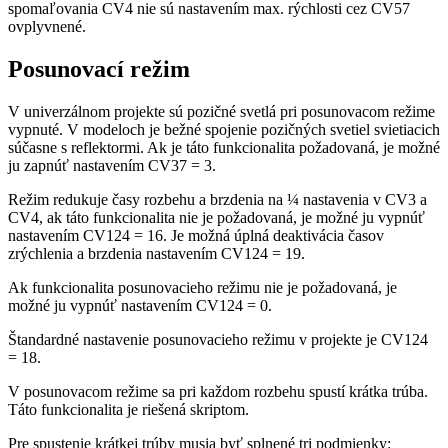
spomaľovania CV4 nie sú nastavením max. rýchlosti cez CV57
ovplyvnené.
Posunovací režim
V univerzálnom projekte sú pozičné svetlá pri posunovacom režime
vypnuté. V modeloch je bežné spojenie pozičných svetiel svietiacich
súčasne s reflektormi. Ak je táto funkcionalita požadovaná, je možné
ju zapnúť nastavením CV37 = 3.
Režim redukuje časy rozbehu a brzdenia na ¼ nastavenia v CV3 a
CV4, ak táto funkcionalita nie je požadovaná, je možné ju vypnúť
nastavením CV124 = 16. Je možná úplná deaktivácia časov
zrýchlenia a brzdenia nastavením CV124 = 19.
Ak funkcionalita posunovacieho režimu nie je požadovaná, je
možné ju vypnúť nastavením CV124 = 0.
Štandardné nastavenie posunovacieho režimu v projekte je CV124
= 18.
V posunovacom režime sa pri každom rozbehu spustí krátka trúba.
Táto funkcionalita je riešená skriptom.
Pre spustenie krátkej trúby musia byť splnené tri podmienky: