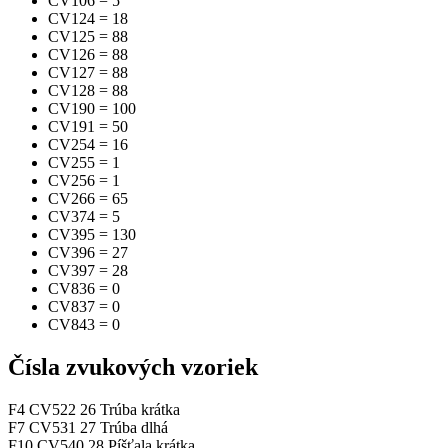
CV106
=
5
CV124
=
18
CV125
=
88
CV126
=
88
CV127
=
88
CV128
=
88
CV190
=
100
CV191
=
50
CV254
=
16
CV255
=
1
CV256
=
1
CV266
=
65
CV374
=
5
CV395
=
130
CV396
=
27
CV397
=
28
CV836
=
0
CV837
=
0
CV843
=
0
Čísla zvukových vzoriek
F4
CV522
26
Trúba krátka
F7
CV531
27
Trúba dlhá
F10
CV540
28
Píšťala krátka