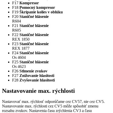
F17
Kompresor
F18
Pomocný kompresor
F19
Škrípanie kolies v oblúku
F20
Staničné hlásenie
R604
F21
Staničné hlásenie
R605
F22
Staničné hlásenie
REX 1850
F23
Staničné hlásenie
REX 1877
F24
Staničné hlásenie
Os 4604
F25
Staničné hlásenie
Os 4623
F26
Stlmenie zvukov
F27
Znižovanie hlasitosti
F28
Zvyšovanie hlasitosti
Nastavovanie max. rýchlosti
Nastavovať max. rýchlosť odporúčame cez CV57, nie cez CV5.
Nastavovanie max. rýchlosti cez CV5 môže spôsobiť zmenu
rozsahu zvukov. Nastavenia času zrýchlenia CV3 a času