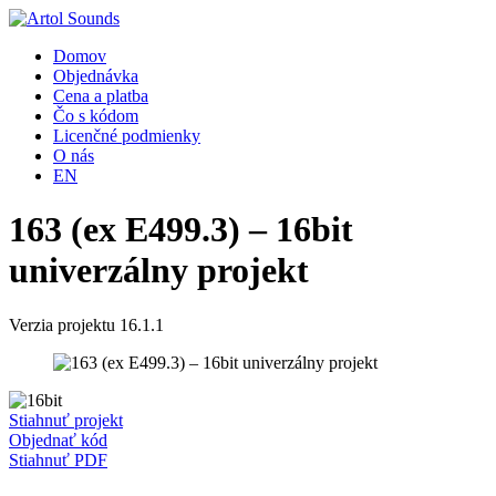
Domov
Objednávka
Cena a platba
Čo s kódom
Licenčné podmienky
O nás
EN
163 (ex E499.3) – 16bit
univerzálny projekt
Verzia projektu 16.1.1
Stiahnuť projekt
Objednať kód
Stiahnuť PDF