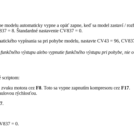
hybe modelu automaticky vypne a opäť zapne, keď sa model zastaví / r
V837 = 8. Štandardné nastavenie CV837 = 0.
omatického vypínania sa pri pohybe modelu, nastavte CV43 = 96, CV837
funkčného výstupu alebo vypnutie funkčného výstupu pri pohybe, nie o
é scriptom:
m zvuku motora cez
F8
. Toto sa vypne zapnutím kompresoru cez
F17
.
nulovou rýchlosťou.
7
.
CV837 = 0.