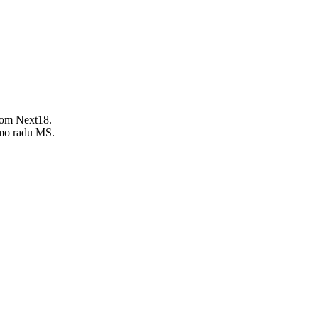
rom Next18.
imo radu MS.