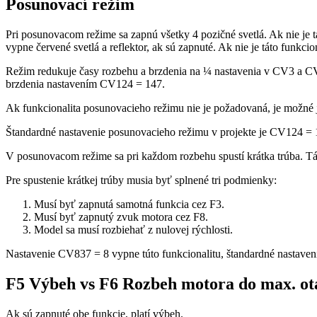
Posunovací režim
Pri posunovacom režime sa zapnú všetky 4 pozičné svetlá. Ak nie je 
vypne červené svetlá a reflektor, ak sú zapnuté. Ak nie je táto fun
Režim redukuje časy rozbehu a brzdenia na ¼ nastavenia v CV3 a CV4
brzdenia nastavením CV124 = 147.
Ak funkcionalita posunovacieho režimu nie je požadovaná, je možn
Štandardné nastavenie posunovacieho režimu v projekte je CV124 = 
V posunovacom režime sa pri každom rozbehu spustí krátka trúba. Táto
Pre spustenie krátkej trúby musia byť splnené tri podmienky:
Musí byť zapnutá samotná funkcia cez F3.
Musí byť zapnutý zvuk motora cez F8.
Model sa musí rozbiehať z nulovej rýchlosti.
Nastavenie CV837 = 8 vypne túto funkcionalitu, štandardné nastave
F5 Výbeh vs F6 Rozbeh motora do max. ot
Ak sú zapnuté obe funkcie, platí výbeh.