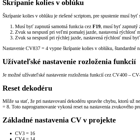
Škrípanie kolies v oblúku
Škrípanie kolies v oblúku je riešené scriptom, pre spustenie musí b
Musí byť zapnutá samotná funkcia cez
F19
, musí byť zapnutý
Zvuk sa nespustí pri veľmi pomalej jazde, nastavená rýchlosť m
Zvuk sa nespustí pri rýchlej jazde, nastavená rýchlosť musí byť
Nastavenie CV837 = 4 vypne škrípanie kolies v oblúku, štandardné 
Užívateľské nastavenie rozloženia funkcií
Je možné užívateľské nastavenie rozloženia funkcií cez CV400 – CV4
Reset dekodéru
Môže sa stať, že pri nastavovaní dekodéru spravíte chybu, ktorú už n
= 8. Toto naprogramovanie vykoná reset na nastavenia zvukového pro
Základné nastavenia CV v projekte
CV3
=
16
CV4
=
14