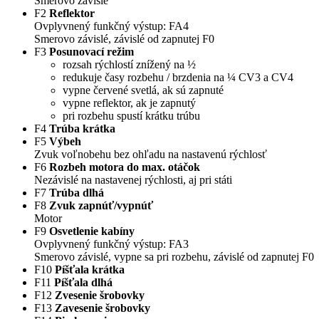
Smerovo závislé
F2
Reflektor
Ovplyvnený funkčný výstup: FA4
Smerovo závislé, závislé od zapnutej F0
F3
Posunovací režim
rozsah rýchlostí znížený na ½
redukuje časy rozbehu / brzdenia na ¼ CV3 a CV4
vypne červené svetlá, ak sú zapnuté
vypne reflektor, ak je zapnutý
pri rozbehu spustí krátku trúbu
F4
Trúba krátka
F5
Výbeh
Zvuk voľnobehu bez ohľadu na nastavenú rýchlosť
F6
Rozbeh motora do max. otáčok
Nezávislé na nastavenej rýchlosti, aj pri státi
F7
Trúba dlhá
F8
Zvuk zapnúť/vypnúť
Motor
F9
Osvetlenie kabíny
Ovplyvnený funkčný výstup: FA3
Smerovo závislé, vypne sa pri rozbehu, závislé od zapnutej F0
F10
Píšťala krátka
F11
Píšťala dlhá
F12
Zvesenie šrobovky
F13
Zavesenie šrobovky