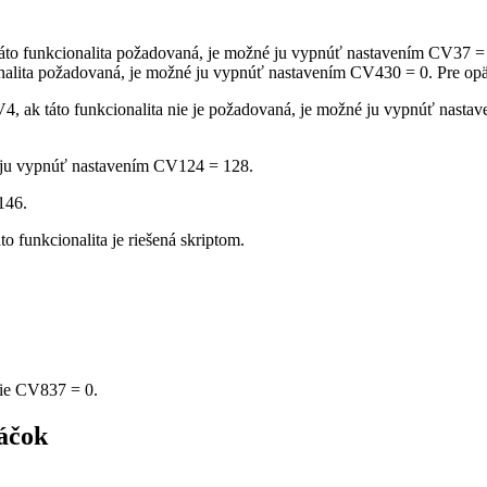
táto funkcionalita požadovaná, je možné ju vypnúť nastavením CV37 = 
kcionalita požadovaná, je možné ju vypnúť nastavením CV430 = 0. Pre o
, ak táto funkcionalita nie je požadovaná, je možné ju vypnúť nasta
é ju vypnúť nastavením CV124 = 128.
146.
 funkcionalita je riešená skriptom.
nie CV837 = 0.
áčok