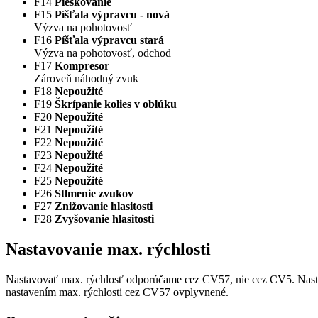
F14
Pieskovanie
F15
Píšťala výpravcu - nová
Výzva na pohotovosť
F16
Píšťala výpravcu stará
Výzva na pohotovosť, odchod
F17
Kompresor
Zároveň náhodný zvuk
F18
Nepoužité
F19
Škrípanie kolies v oblúku
F20
Nepoužité
F21
Nepoužité
F22
Nepoužité
F23
Nepoužité
F24
Nepoužité
F25
Nepoužité
F26
Stlmenie zvukov
F27
Znižovanie hlasitosti
F28
Zvyšovanie hlasitosti
Nastavovanie max. rýchlosti
Nastavovať max. rýchlosť odporúčame cez CV57, nie cez CV5. Nast
nastavením max. rýchlosti cez CV57 ovplyvnené.