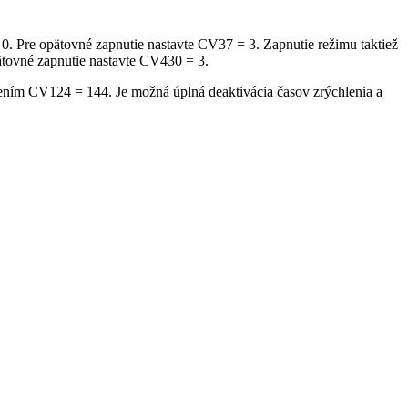
0. Pre opätovné zapnutie nastavte CV37 = 3. Zapnutie režimu taktiež
pätovné zapnutie nastavte CV430 = 3.
vením CV124 = 144. Je možná úplná deaktivácia časov zrýchlenia a