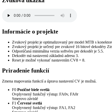
Zvuková ukážka
Informácie o projekte
Zvukový projekt je optimalizovaný pre model MTB s konekto
Zvukový projekt je určený pre zvukové 16 bitové dekodéry Z
Odporúčaná minimálna verzia softvéru pre dekodér je 5.5.
Dekodér má nastavenú základnú adresu 3.
Reset je možné vykonať nastavením CV8 = 8.
Priradenie funkcií
Zmena mapovania funkcií a úprava nastavení CV je možná.
F0
Pozičné biele svetlá
Ovplyvnený funkčný výstup: FA0v, FA0r
Smerovo závislé
F1
Červené svetlá
Ovplyvnený funkčný výstup: FA1, FA2