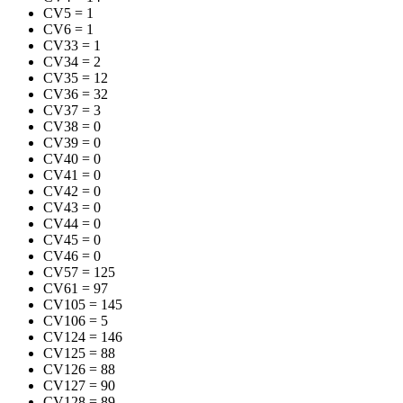
CV5
=
1
CV6
=
1
CV33
=
1
CV34
=
2
CV35
=
12
CV36
=
32
CV37
=
3
CV38
=
0
CV39
=
0
CV40
=
0
CV41
=
0
CV42
=
0
CV43
=
0
CV44
=
0
CV45
=
0
CV46
=
0
CV57
=
125
CV61
=
97
CV105
=
145
CV106
=
5
CV124
=
146
CV125
=
88
CV126
=
88
CV127
=
90
CV128
=
89