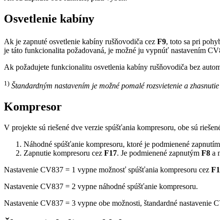
Osvetlenie kabíny
Ak je zapnuté osvetlenie kabíny rušňovodiča cez
F9
, toto sa pri po
je táto funkcionalita požadovaná, je možné ju vypnúť nastavením C
Ak požadujete funkcionalitu osvetlenia kabíny rušňovodiča bez aut
1)
Štandardným nastavením je možné pomalé rozsvietenie a zhasnutie 
Kompresor
V projekte sú riešené dve verzie spúšťania kompresoru, obe sú riešen
Náhodné spúšťanie kompresoru, ktoré je podmienené zapnutí
Zapnutie kompresoru cez
F17
. Je podmienené zapnutým
F8
a 
Nastavenie CV837 = 1 vypne možnosť spúšťania kompresoru cez
F1
Nastavenie CV837 = 2 vypne náhodné spúšťanie kompresoru.
Nastavenie CV837 = 3 vypne obe možnosti, štandardné nastavenie 