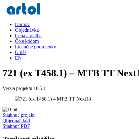
Domov
Objednávka
Cena a platba
Čo s kódom
Licenčné podmienky
O nás
EN
721 (ex T458.1) – MTB TT Next
Verzia projektu 10.5.1
Stiahnuť projekt
Objednať kód
Stiahnuť PDF