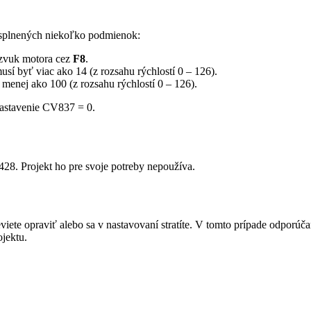
yť splnených niekoľko podmienok:
 zvuk motora cez
F8
.
usí byť viac ako 14 (z rozsahu rýchlostí 0 – 126).
 menej ako 100 (z rozsahu rýchlostí 0 – 126).
nastavenie CV837 = 0.
28. Projekt ho pre svoje potreby nepoužíva.
eviete opraviť alebo sa v nastavovaní stratíte. V tomto prípade odpor
jektu.