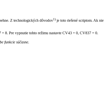
1)
ozbehne. Z technologických dôvodov
je toto riešené scriptom. Ak nie
 = 8. Pre vypnutie tohto režimu nastavte CV43 = 0, CV837 = 0.
be funkcie súčasne.