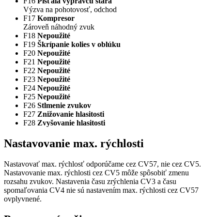
F16
Píšťala výpravcu stará
Výzva na pohotovosť, odchod
F17
Kompresor
Zároveň náhodný zvuk
F18
Nepoužité
F19
Škrípanie kolies v oblúku
F20
Nepoužité
F21
Nepoužité
F22
Nepoužité
F23
Nepoužité
F24
Nepoužité
F25
Nepoužité
F26
Stlmenie zvukov
F27
Znižovanie hlasitosti
F28
Zvyšovanie hlasitosti
Nastavovanie max. rýchlosti
Nastavovať max. rýchlosť odporúčame cez CV57, nie cez CV5.
Nastavovanie max. rýchlosti cez CV5 môže spôsobiť zmenu
rozsahu zvukov. Nastavenia času zrýchlenia CV3 a času
spomaľovania CV4 nie sú nastavením max. rýchlosti cez CV57
ovplyvnené.