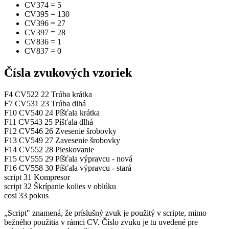
CV374
=
5
CV395
=
130
CV396
=
27
CV397
=
28
CV836
=
1
CV837
=
0
Čísla zvukových vzoriek
F4
CV522
22
Trúba krátka
F7
CV531
23
Trúba dlhá
F10
CV540
24
Píšťala krátka
F11
CV543
25
Píšťala dlhá
F12
CV546
26
Zvesenie šrobovky
F13
CV549
27
Zavesenie šrobovky
F14
CV552
28
Pieskovanie
F15
CV555
29
Píšťala výpravcu - nová
F16
CV558
30
Píšťala výpravcu - stará
script
31
Kompresor
script
32
Škrípanie kolies v oblúku
cosi
33
pokus
„Script" znamená, že príslušný zvuk je použitý v scripte, mimo
bežného použitia v rámci CV. Číslo zvuku je tu uvedené pre