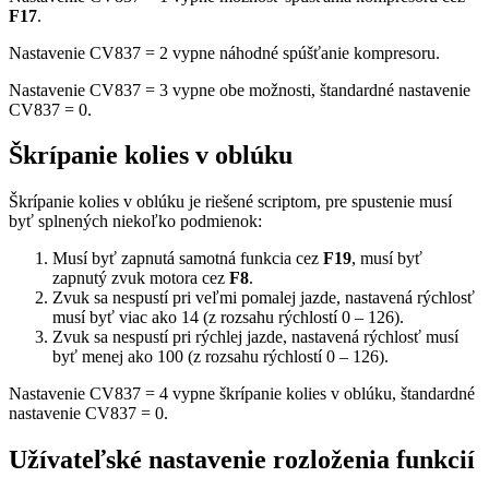
F17
.
Nastavenie CV837 = 2 vypne náhodné spúšťanie kompresoru.
Nastavenie CV837 = 3 vypne obe možnosti, štandardné nastavenie
CV837 = 0.
Škrípanie kolies v oblúku
Škrípanie kolies v oblúku je riešené scriptom, pre spustenie musí
byť splnených niekoľko podmienok:
Musí byť zapnutá samotná funkcia cez
F19
, musí byť
zapnutý zvuk motora cez
F8
.
Zvuk sa nespustí pri veľmi pomalej jazde, nastavená rýchlosť
musí byť viac ako 14 (z rozsahu rýchlostí 0 – 126).
Zvuk sa nespustí pri rýchlej jazde, nastavená rýchlosť musí
byť menej ako 100 (z rozsahu rýchlostí 0 – 126).
Nastavenie CV837 = 4 vypne škrípanie kolies v oblúku, štandardné
nastavenie CV837 = 0.
Užívateľské nastavenie rozloženia funkcií