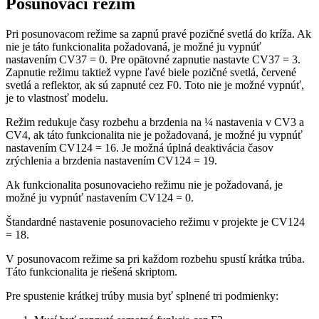
Posunovací režim
Pri posunovacom režime sa zapnú pravé pozičné svetlá do kríža. Ak
nie je táto funkcionalita požadovaná, je možné ju vypnúť
nastavením CV37 = 0. Pre opätovné zapnutie nastavte CV37 = 3.
Zapnutie režimu taktiež vypne ľavé biele pozičné svetlá, červené
svetlá a reflektor, ak sú zapnuté cez F0. Toto nie je možné vypnúť,
je to vlastnosť modelu.
Režim redukuje časy rozbehu a brzdenia na ¼ nastavenia v CV3 a
CV4, ak táto funkcionalita nie je požadovaná, je možné ju vypnúť
nastavením CV124 = 16. Je možná úplná deaktivácia časov
zrýchlenia a brzdenia nastavením CV124 = 19.
Ak funkcionalita posunovacieho režimu nie je požadovaná, je
možné ju vypnúť nastavením CV124 = 0.
Štandardné nastavenie posunovacieho režimu v projekte je CV124
= 18.
V posunovacom režime sa pri každom rozbehu spustí krátka trúba.
Táto funkcionalita je riešená skriptom.
Pre spustenie krátkej trúby musia byť splnené tri podmienky: