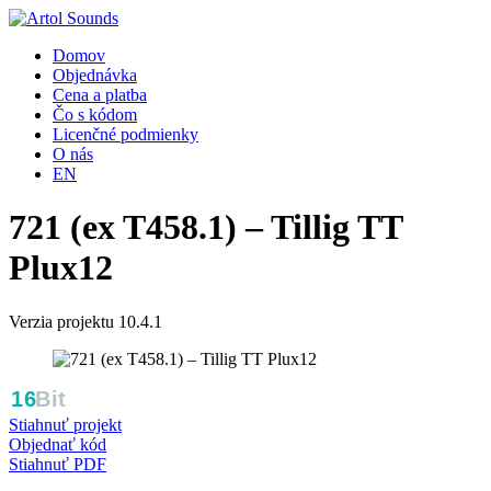
Domov
Objednávka
Cena a platba
Čo s kódom
Licenčné podmienky
O nás
EN
721 (ex T458.1) – Tillig TT
Plux12
Verzia projektu 10.4.1
Stiahnuť projekt
Objednať kód
Stiahnuť PDF