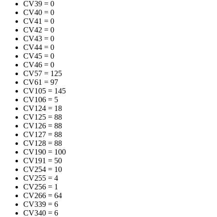
CV39
=
0
CV40
=
0
CV41
=
0
CV42
=
0
CV43
=
0
CV44
=
0
CV45
=
0
CV46
=
0
CV57
=
125
CV61
=
97
CV105
=
145
CV106
=
5
CV124
=
18
CV125
=
88
CV126
=
88
CV127
=
88
CV128
=
88
CV190
=
100
CV191
=
50
CV254
=
10
CV255
=
4
CV256
=
1
CV266
=
64
CV339
=
6
CV340
=
6