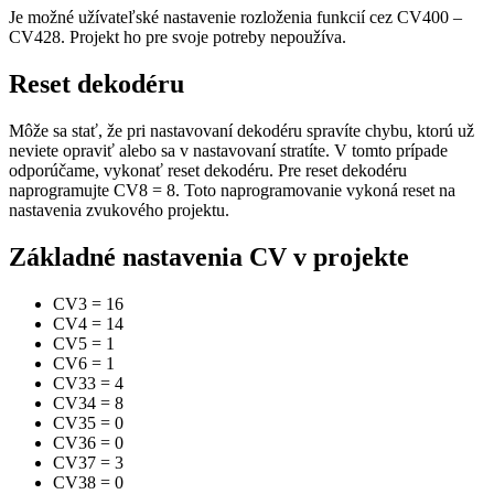
Je možné užívateľské nastavenie rozloženia funkcií cez CV400 –
CV428. Projekt ho pre svoje potreby nepoužíva.
Reset dekodéru
Môže sa stať, že pri nastavovaní dekodéru spravíte chybu, ktorú už
neviete opraviť alebo sa v nastavovaní stratíte. V tomto prípade
odporúčame, vykonať reset dekodéru. Pre reset dekodéru
naprogramujte CV8 = 8. Toto naprogramovanie vykoná reset na
nastavenia zvukového projektu.
Základné nastavenia CV v projekte
CV3
=
16
CV4
=
14
CV5
=
1
CV6
=
1
CV33
=
4
CV34
=
8
CV35
=
0
CV36
=
0
CV37
=
3
CV38
=
0