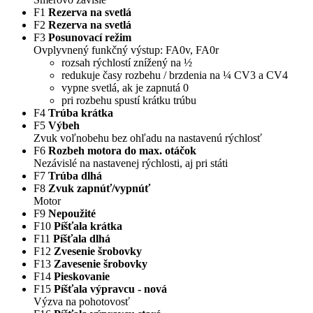
F1
Rezerva na svetlá
F2
Rezerva na svetlá
F3
Posunovací režim
Ovplyvnený funkčný výstup: FA0v, FA0r
rozsah rýchlostí znížený na ½
redukuje časy rozbehu / brzdenia na ¼ CV3 a CV4
vypne svetlá, ak je zapnutá 0
pri rozbehu spustí krátku trúbu
F4
Trúba krátka
F5
Výbeh
Zvuk voľnobehu bez ohľadu na nastavenú rýchlosť
F6
Rozbeh motora do max. otáčok
Nezávislé na nastavenej rýchlosti, aj pri státi
F7
Trúba dlhá
F8
Zvuk zapnúť/vypnúť
Motor
F9
Nepoužité
F10
Píšťala krátka
F11
Píšťala dlhá
F12
Zvesenie šrobovky
F13
Zavesenie šrobovky
F14
Pieskovanie
F15
Píšťala výpravcu - nová
Výzva na pohotovosť