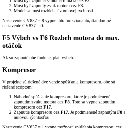
Musí byť zapnutá samotná funkcia cez F3.
Musí byť zapnutý zvuk motora cez F8.
Model sa musí rozbiehať z nulovej rýchlosti.
Nastavenie CV837 = 8 vypne túto funkcionalitu, štandardné
nastavenie CV837 = 0.
F5 Výbeh vs F6 Rozbeh motora do max.
otáčok
Ak sú zapnuté obe funkcie, platí výbeh.
Kompresor
V projekte sú riešené dve verzie spúšťania kompresoru, obe sú
riešené scriptom:
Náhodné spúšťanie kompresoru, ktoré je podmienené
zapnutím zvuku motora cez
F8
. Toto sa vypne zapnutím
kompresoru cez
F17
.
Zapnutie kompresoru cez
F17
. Je podmienené zapnutým
F8
a
nulovou rýchlosťou.
Nastavenie CV837 = 1 vypne možnosť spúšťania kompresoru cez