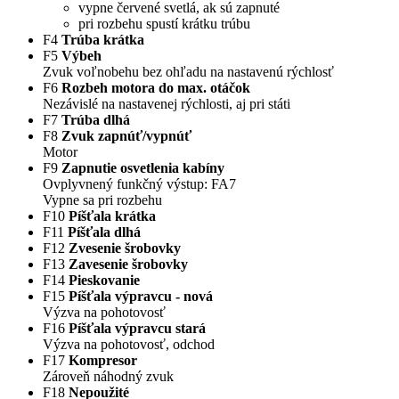
vypne červené svetlá, ak sú zapnuté
pri rozbehu spustí krátku trúbu
F4
Trúba krátka
F5
Výbeh
Zvuk voľnobehu bez ohľadu na nastavenú rýchlosť
F6
Rozbeh motora do max. otáčok
Nezávislé na nastavenej rýchlosti, aj pri státi
F7
Trúba dlhá
F8
Zvuk zapnúť/vypnúť
Motor
F9
Zapnutie osvetlenia kabíny
Ovplyvnený funkčný výstup: FA7
Vypne sa pri rozbehu
F10
Píšťala krátka
F11
Píšťala dlhá
F12
Zvesenie šrobovky
F13
Zavesenie šrobovky
F14
Pieskovanie
F15
Píšťala výpravcu - nová
Výzva na pohotovosť
F16
Píšťala výpravcu stará
Výzva na pohotovosť, odchod
F17
Kompresor
Zároveň náhodný zvuk
F18
Nepoužité