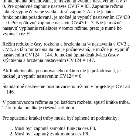
funkcionalita požadovaná, je možné ju vypnúť nastavením CV37 =
0. Pre opätovné zapnutie nastavte CV37 = 83. Zapnutie režimu
taktiež vypne červené svetlá, ak sú zapnuté. Ak nie je táto
funkcionalita požadovaná, je možné ju vypnúť nastavením CV430
= 0. Pre opätovné zapnutie nastavte CV430 = 3. Nie je možné
nastaviť vypínanie reflektora v tomto režime, preto je nutné ho
vypínať cez F2.
Režim redukuje časy rozbehu a brzdenia na ¼ nastavenia v CV3 a
CV4, ak táto funkcionalita nie je požadovaná, je možné ju vypnúť
nastavením CV124 = 144. Je možná úplná deaktivácia časov
zrýchlenia a brzdenia nastavením CV124 = 147.
Ak funkcionalita posunovacieho režimu nie je požadovaná, je
možné ju vypnúť nastavením CV124 = 0.
Štandardné nastavenie posunovacieho režimu v projekte je CV124
= 146.
V posunovacom režime sa pri každom rozbehu spustí krátka trúba.
Táto funkcionalita je riešená scriptom.
Pre spustenie krátkej trúby musia byť splnené tri podmienky:
Musí byť zapnutá samotná funkcia cez F3.
Musí byť zapnutý zvuk motora cez F8.