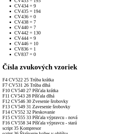
CV433
=
193
CV434
=
9
CV435
=
194
CV436
=
0
CV438
=
7
CV440
=
7
CV442
=
130
CV444
=
9
CV446
=
10
CV836
=
1
CV837
=
0
Čísla zvukových vzoriek
F4
CV522
25
Trúba krátka
F7
CV531
26
Trúba dlhá
F10
CV540
27
Píšťala krátka
F11
CV543
28
Píšťala dlhá
F12
CV546
30
Zvesenie šrobovky
F13
CV549
31
Zavesenie šrobovky
F14
CV552
32
Pieskovanie
F15
CV555
33
Píšťala výpravcu - nová
F16
CV558
34
Píšťala výpravcu - stará
script
35
Kompresor
script
36
Škrípanie kolies v oblúku