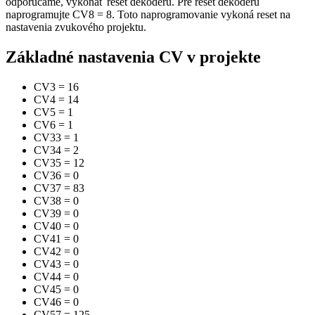
odporúčame, vykonať reset dekodéru. Pre reset dekodéru
naprogramujte CV8 = 8. Toto naprogramovanie vykoná reset na
nastavenia zvukového projektu.
Základné nastavenia CV v projekte
CV3
=
16
CV4
=
14
CV5
=
1
CV6
=
1
CV33
=
1
CV34
=
2
CV35
=
12
CV36
=
0
CV37
=
83
CV38
=
0
CV39
=
0
CV40
=
0
CV41
=
0
CV42
=
0
CV43
=
0
CV44
=
0
CV45
=
0
CV46
=
0
CV57
=
125