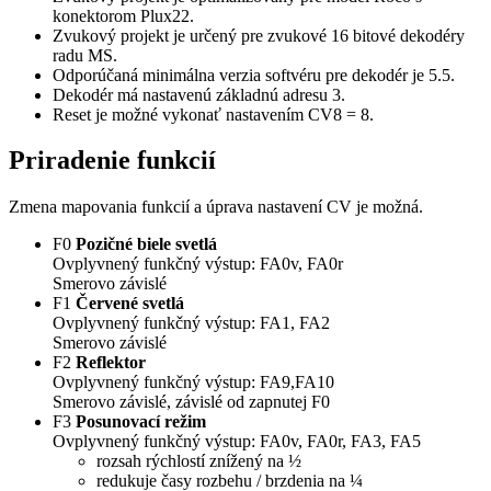
konektorom Plux22.
Zvukový projekt je určený pre zvukové 16 bitové dekodéry
radu MS.
Odporúčaná minimálna verzia softvéru pre dekodér je 5.5.
Dekodér má nastavenú základnú adresu 3.
Reset je možné vykonať nastavením CV8 = 8.
Priradenie funkcií
Zmena mapovania funkcií a úprava nastavení CV je možná.
F0
Pozičné biele svetlá
Ovplyvnený funkčný výstup: FA0v, FA0r
Smerovo závislé
F1
Červené svetlá
Ovplyvnený funkčný výstup: FA1, FA2
Smerovo závislé
F2
Reflektor
Ovplyvnený funkčný výstup: FA9,FA10
Smerovo závislé, závislé od zapnutej F0
F3
Posunovací režim
Ovplyvnený funkčný výstup: FA0v, FA0r, FA3, FA5
rozsah rýchlostí znížený na ½
redukuje časy rozbehu / brzdenia na ¼