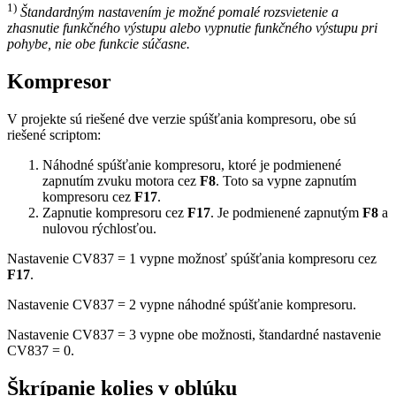
1)
Štandardným nastavením je možné pomalé rozsvietenie a
zhasnutie funkčného výstupu alebo vypnutie funkčného výstupu pri
pohybe, nie obe funkcie súčasne.
Kompresor
V projekte sú riešené dve verzie spúšťania kompresoru, obe sú
riešené scriptom:
Náhodné spúšťanie kompresoru, ktoré je podmienené
zapnutím zvuku motora cez
F8
. Toto sa vypne zapnutím
kompresoru cez
F17
.
Zapnutie kompresoru cez
F17
. Je podmienené zapnutým
F8
a
nulovou rýchlosťou.
Nastavenie CV837 = 1 vypne možnosť spúšťania kompresoru cez
F17
.
Nastavenie CV837 = 2 vypne náhodné spúšťanie kompresoru.
Nastavenie CV837 = 3 vypne obe možnosti, štandardné nastavenie
CV837 = 0.
Škrípanie kolies v oblúku