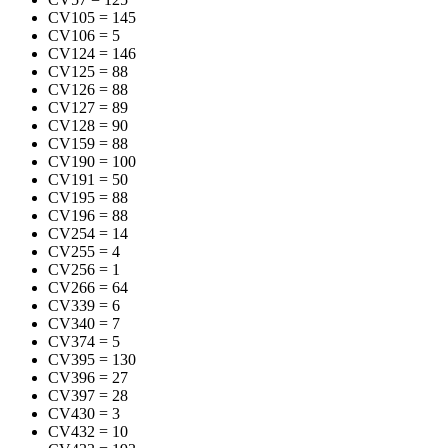
CV105
=
145
CV106
=
5
CV124
=
146
CV125
=
88
CV126
=
88
CV127
=
89
CV128
=
90
CV159
=
88
CV190
=
100
CV191
=
50
CV195
=
88
CV196
=
88
CV254
=
14
CV255
=
4
CV256
=
1
CV266
=
64
CV339
=
6
CV340
=
7
CV374
=
5
CV395
=
130
CV396
=
27
CV397
=
28
CV430
=
3
CV432
=
10