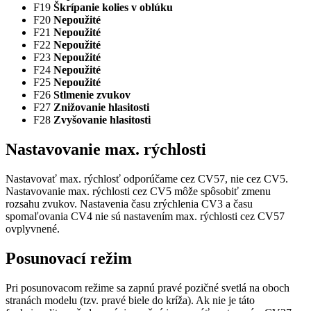
F19
Škrípanie kolies v oblúku
F20
Nepoužité
F21
Nepoužité
F22
Nepoužité
F23
Nepoužité
F24
Nepoužité
F25
Nepoužité
F26
Stlmenie zvukov
F27
Znižovanie hlasitosti
F28
Zvyšovanie hlasitosti
Nastavovanie max. rýchlosti
Nastavovať max. rýchlosť odporúčame cez CV57, nie cez CV5.
Nastavovanie max. rýchlosti cez CV5 môže spôsobiť zmenu
rozsahu zvukov. Nastavenia času zrýchlenia CV3 a času
spomaľovania CV4 nie sú nastavením max. rýchlosti cez CV57
ovplyvnené.
Posunovací režim
Pri posunovacom režime sa zapnú pravé pozičné svetlá na oboch
stranách modelu (tzv. pravé biele do kríža). Ak nie je táto