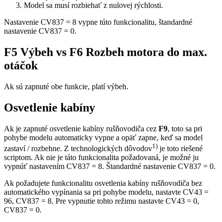
Model sa musí rozbiehať z nulovej rýchlosti.
Nastavenie CV837 = 8 vypne túto funkcionalitu, štandardné
nastavenie CV837 = 0.
F5 Výbeh vs F6 Rozbeh motora do max.
otáčok
Ak sú zapnuté obe funkcie, platí výbeh.
Osvetlenie kabíny
Ak je zapnuté osvetlenie kabíny rušňovodiča cez
F9
, toto sa pri
pohybe modelu automaticky vypne a opäť zapne, keď sa model
1)
zastaví / rozbehne. Z technologických dôvodov
je toto riešené
scriptom. Ak nie je táto funkcionalita požadovaná, je možné ju
vypnúť nastavením CV837 = 8. Štandardné nastavenie CV837 = 0.
Ak požadujete funkcionalitu osvetlenia kabíny rušňovodiča bez
automatického vypínania sa pri pohybe modelu, nastavte CV43 =
96, CV837 = 8. Pre vypnutie tohto režimu nastavte CV43 = 0,
CV837 = 0.