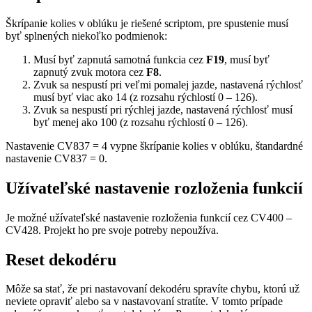
Škrípanie kolies v oblúku je riešené scriptom, pre spustenie musí
byť splnených niekoľko podmienok:
Musí byť zapnutá samotná funkcia cez
F19
, musí byť
zapnutý zvuk motora cez
F8
.
Zvuk sa nespustí pri veľmi pomalej jazde, nastavená rýchlosť
musí byť viac ako 14 (z rozsahu rýchlostí 0 – 126).
Zvuk sa nespustí pri rýchlej jazde, nastavená rýchlosť musí
byť menej ako 100 (z rozsahu rýchlostí 0 – 126).
Nastavenie CV837 = 4 vypne škrípanie kolies v oblúku, štandardné
nastavenie CV837 = 0.
Užívateľské nastavenie rozloženia funkcií
Je možné užívateľské nastavenie rozloženia funkcií cez CV400 –
CV428. Projekt ho pre svoje potreby nepoužíva.
Reset dekodéru
Môže sa stať, že pri nastavovaní dekodéru spravíte chybu, ktorú už
neviete opraviť alebo sa v nastavovaní stratíte. V tomto prípade