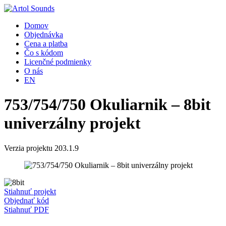
Domov
Objednávka
Cena a platba
Čo s kódom
Licenčné podmienky
O nás
EN
753/754/750 Okuliarnik – 8bit
univerzálny projekt
Verzia projektu 203.1.9
Stiahnuť projekt
Objednať kód
Stiahnuť PDF