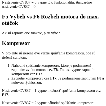
Nastavenie CV837 = 8 vypne túto funkcionalitu, štandardné
nastavenie CV837 = 0.
F5 Výbeh vs F6 Rozbeh motora do max.
otáčok
Ak sú zapnuté obe funkcie, platí výbeh.
Kompresor
V projekte sú riešené dve verzie spúšťania kompresoru, obe sú
riešené scriptom:
Náhodné spúšťanie kompresoru, ktoré je podmienené
zapnutím zvuku motora cez
F8
. Toto sa vypne zapnutím
kompresoru cez
F17
.
Zapnutie kompresoru cez
F17
. Je podmienené zapnutým
F8
a
nulovou rýchlosťou.
Nastavenie CV837 = 1 vypne možnosť spúšťania kompresoru cez
F17
.
Nastavenie CV837 = 2 vypne náhodné spúšťanie kompresoru.