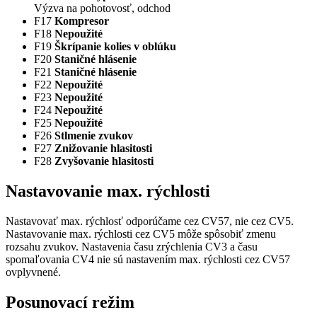
Výzva na pohotovosť, odchod
F17
Kompresor
F18
Nepoužité
F19
Škrípanie kolies v oblúku
F20
Staničné hlásenie
F21
Staničné hlásenie
F22
Nepoužité
F23
Nepoužité
F24
Nepoužité
F25
Nepoužité
F26
Stlmenie zvukov
F27
Znižovanie hlasitosti
F28
Zvyšovanie hlasitosti
Nastavovanie max. rýchlosti
Nastavovať max. rýchlosť odporúčame cez CV57, nie cez CV5.
Nastavovanie max. rýchlosti cez CV5 môže spôsobiť zmenu
rozsahu zvukov. Nastavenia času zrýchlenia CV3 a času
spomaľovania CV4 nie sú nastavením max. rýchlosti cez CV57
ovplyvnené.
Posunovací režim