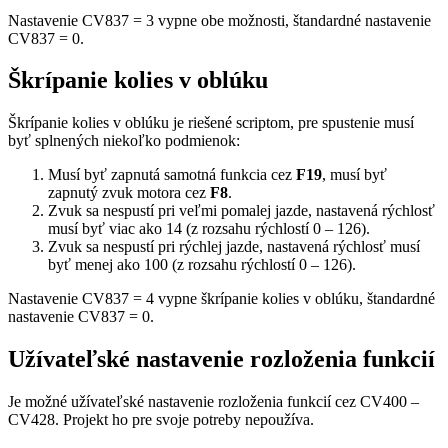
Nastavenie CV837 = 3 vypne obe možnosti, štandardné nastavenie
CV837 = 0.
Škrípanie kolies v oblúku
Škrípanie kolies v oblúku je riešené scriptom, pre spustenie musí
byť splnených niekoľko podmienok:
Musí byť zapnutá samotná funkcia cez
F19
, musí byť
zapnutý zvuk motora cez
F8
.
Zvuk sa nespustí pri veľmi pomalej jazde, nastavená rýchlosť
musí byť viac ako 14 (z rozsahu rýchlostí 0 – 126).
Zvuk sa nespustí pri rýchlej jazde, nastavená rýchlosť musí
byť menej ako 100 (z rozsahu rýchlostí 0 – 126).
Nastavenie CV837 = 4 vypne škrípanie kolies v oblúku, štandardné
nastavenie CV837 = 0.
Užívateľské nastavenie rozloženia funkcií
Je možné užívateľské nastavenie rozloženia funkcií cez CV400 –
CV428. Projekt ho pre svoje potreby nepoužíva.