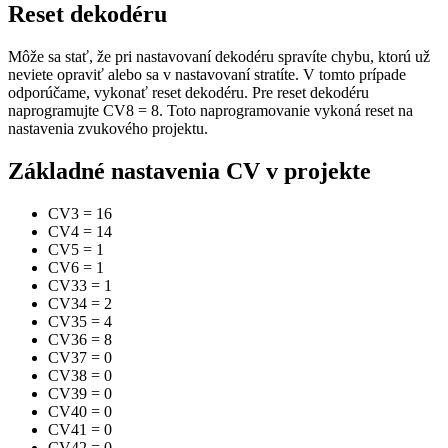
Reset dekodéru
Môže sa stať, že pri nastavovaní dekodéru spravíte chybu, ktorú už
neviete opraviť alebo sa v nastavovaní stratíte. V tomto prípade
odporúčame, vykonať reset dekodéru. Pre reset dekodéru
naprogramujte CV8 = 8. Toto naprogramovanie vykoná reset na
nastavenia zvukového projektu.
Základné nastavenia CV v projekte
CV3
=
16
CV4
=
14
CV5
=
1
CV6
=
1
CV33
=
1
CV34
=
2
CV35
=
4
CV36
=
8
CV37
=
0
CV38
=
0
CV39
=
0
CV40
=
0
CV41
=
0
CV42
=
0