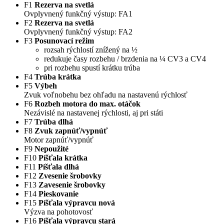
F1
Rezerva na svetlá
Ovplyvnený funkčný výstup: FA1
F2
Rezerva na svetlá
Ovplyvnený funkčný výstup: FA2
F3
Posunovací režim
rozsah rýchlostí znížený na ½
redukuje časy rozbehu / brzdenia na ¼ CV3 a CV4
pri rozbehu spustí krátku trúba
F4
Trúba krátka
F5
Výbeh
Zvuk voľnobehu bez ohľadu na nastavenú rýchlosť
F6
Rozbeh motora do max. otáčok
Nezávislé na nastavenej rýchlosti, aj pri státi
F7
Trúba dlhá
F8
Zvuk zapnúť/vypnúť
Motor zapnúť/vypnúť
F9
Nepoužité
F10
Píšťala krátka
F11
Píšťala dlhá
F12
Zvesenie šrobovky
F13
Zavesenie šrobovky
F14
Pieskovanie
F15
Píšťala výpravcu nová
Výzva na pohotovosť
F16
Píšťala výpravcu stará