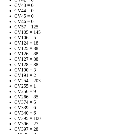
CV43
=
0
CV44
=
0
CV45
=
0
CV46
=
0
CV57
=
125
CV105
=
145
CV106
=
5
CV124
=
18
CV125
=
88
CV126
=
88
CV127
=
88
CV128
=
88
CV190
=
3
CV191
=
2
CV254
=
203
CV255
=
1
CV256
=
9
CV266
=
85
CV374
=
5
CV339
=
6
CV340
=
6
CV395
=
100
CV396
=
27
CV397
=
28