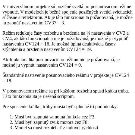
V univerzálnom projekte sú pozičné svetlá pri posunovacom režime
vypnuté. V modeloch je bežné spojenie pozičných svetiel svietiacich
súčasne s reflektormi. Ak je táto funkcionalita požadovaná, je možné
ju zapnúť nastavením CV37 = 3.
Režim redukuje časy rozbehu a brzdenia na ¼ nastavenia v CV3 a
CV4, ak táto funkcionalita nie je požadovaná, je možné ju vypnúť
nastavením CV124 = 16. Je možná úplná deaktivácia časov
zrýchlenia a brzdenia nastavením CV124 = 19.
Ak funkcionalita posunovacieho režimu nie je požadovaná, je
možné ju vypnúť nastavením CV124 = 0.
Štandardné nastavenie posunovacieho režimu v projekte je CV124
= 18.
V posunovacom režime sa pri každom rozbehu spustí krátka trúba.
Táto funkcionalita je riešená scriptom.
Pre spustenie krátkej trúby musia byť splnené tri podmienky:
Musí byť zapnutá samotná funkcia cez F3.
Musí byť zapnutý zvuk motora cez F8.
Model sa musí rozbiehať z nulovej rýchlosti.