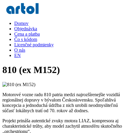
Domov
Objednávka
Cena a platba
Čo s kódom
Licenčné podmienky
O nás
EN
810 (ex M152)
Motorové vozne radu 810 patria medzi najrozšírenejšie vozidlá
regionálnej dopravy v bývalom Československu. Spoľahlivá
koncepcia a jednoduchá údržba z nich urobili neodmysliteľnú
súčasť lokálnych tratí od 70. rokov až dodnes.
Projekt prináša autentické zvuky motora LIAZ, kompresora aj
charakteristické trúby, aby model zachytil atmosféru skutočného
„orchestrionu“.