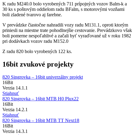
K radu M240.0 bolo vyrobených 711 prípojných vozov Balm-k a
30 ks s poštovým oddielom radu BFalm, s motorovými vozňami
boli zladené tvarovo aj farebne.
V prevádzke čiastočne nahradili vozy radu M131.1, oproti ktorým
priniesli na miestne trate pohodlnejšie cestovanie. Prevádzkovo však
boli pomerne nespoľahlivé a začali byť vyraďované už v roku 1982
pri dodávkach vozov radu M152.0
Z radu 820 bolo vyrobených 122 ks.
16bit zvukové projekty
820 Singrovka – 16bit univerzálny projekt
16
Bit
Verzia 14.1.1
Stiahnuť
820 Singrovka – 16bit MTB H0 Plux22
16
Bit
Verzia 14.2.1
Stiahnuť
820 Singrovka – 16bit MTB TT Next18
16
Bit
Verzia 14.3.1