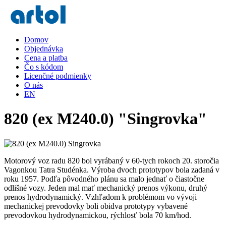
Domov
Objednávka
Cena a platba
Čo s kódom
Licenčné podmienky
O nás
EN
820 (ex M240.0) "Singrovka"
Motorový voz radu 820 bol vyrábaný v 60-tych rokoch 20. storočia
Vagonkou Tatra Studénka. Výroba dvoch prototypov bola zadaná v
roku 1957. Podľa pôvodného plánu sa malo jednať o čiastočne
odlišné vozy. Jeden mal mať mechanický prenos výkonu, druhý
prenos hydrodynamický. Vzhľadom k problémom vo vývoji
mechanickej prevodovky boli obidva prototypy vybavené
prevodovkou hydrodynamickou, rýchlosť bola 70 km/hod.