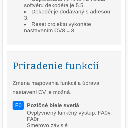
softvéru dekodéra je 5.5.
Dekodér je dodávaný s adresou
3.
Reset projektu vykonáte
nastavením CV8 = 8.
Priradenie funkcií
Zmena mapovania funkcií a úprava
nastavení CV je možná.
F0
Pozičné biele svetlá
Ovplyvnený funkčný výstup: FA0v,
FA0r
Smerovo závislé