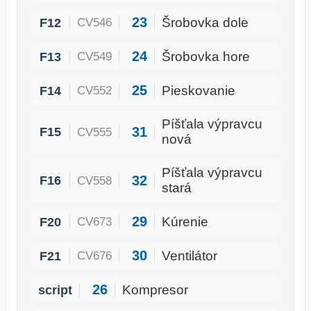
23
F12
Šrobovka dole
CV546
24
F13
Šrobovka hore
CV549
25
F14
Pieskovanie
CV552
Píšťala výpravcu
31
F15
CV555
nová
Píšťala výpravcu
32
F16
CV558
stará
29
F20
Kúrenie
CV673
30
F21
Ventilátor
CV676
26
script
Kompresor