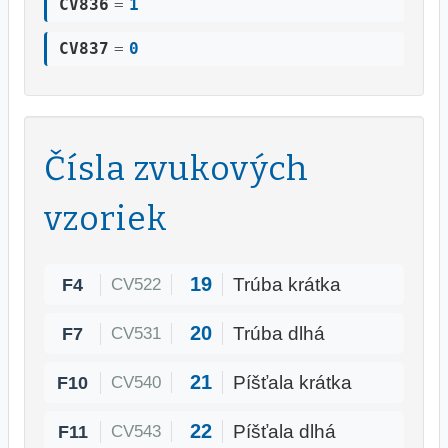
CV836
=
1
CV837
=
0
Čísla zvukových
vzoriek
19
F4
Trúba krátka
CV522
20
F7
Trúba dlhá
CV531
21
F10
Píšťala krátka
CV540
22
F11
Píšťala dlhá
CV543