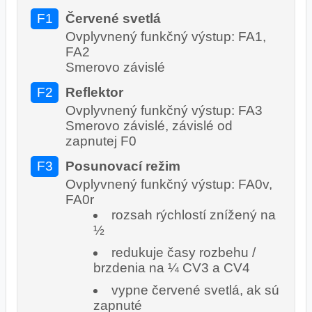
F1
Červené svetlá
Ovplyvnený funkčný výstup: FA1,
FA2
Smerovo závislé
F2
Reflektor
Ovplyvnený funkčný výstup: FA3
Smerovo závislé, závislé od
zapnutej F0
F3
Posunovací režim
Ovplyvnený funkčný výstup: FA0v,
FA0r
rozsah rýchlostí znížený na
½
redukuje časy rozbehu /
brzdenia na ¼ CV3 a CV4
vypne červené svetlá, ak sú
zapnuté