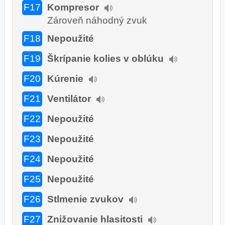
F17
Kompresor
Zároveň náhodný zvuk
F18
Nepoužité
F19
Škrípanie kolies v oblúku
F20
Kúrenie
F21
Ventilátor
F22
Nepoužité
F23
Nepoužité
F24
Nepoužité
F25
Nepoužité
F26
Stlmenie zvukov
F27
Znižovanie hlasitosti