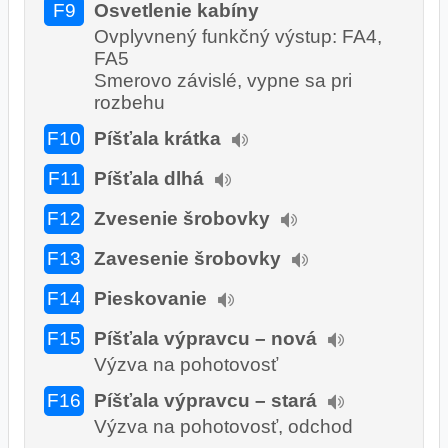
F9
Osvetlenie kabíny
Ovplyvnený funkčný výstup: FA4,
FA5
Smerovo závislé, vypne sa pri
rozbehu
F10
Píšťala krátka
F11
Píšťala dlhá
F12
Zvesenie šrobovky
F13
Zavesenie šrobovky
F14
Pieskovanie
F15
Píšťala výpravcu – nová
Výzva na pohotovosť
F16
Píšťala výpravcu – stará
Výzva na pohotovosť, odchod