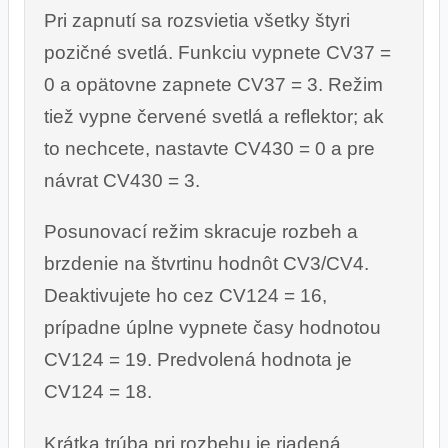
Pri zapnutí sa rozsvietia všetky štyri
pozičné svetlá. Funkciu vypnete CV37 =
0 a opätovne zapnete CV37 = 3. Režim
tiež vypne červené svetlá a reflektor; ak
to nechcete, nastavte CV430 = 0 a pre
návrat CV430 = 3.
Posunovací režim skracuje rozbeh a
brzdenie na štvrtinu hodnôt CV3/CV4.
Deaktivujete ho cez CV124 = 16,
prípadne úplne vypnete časy hodnotou
CV124 = 19. Predvolená hodnota je
CV124 = 18.
Krátka trúba pri rozbehu je riadená