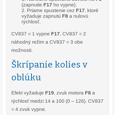
(zapnutie
F17
ho vypne).
Priame spustenie cez
F17
, ktoré
vyžaduje zapnutú
F8
a nulovú
rýchlosť.
CV837 = 1 vypne
F17
, CV837 = 2
náhodný režim a CV837 = 3 obe
možnosti.
Škrípanie kolies v
oblúku
Efekt vyžaduje
F19
, zvuk motora
F8
a
rýchlosť medzi 14 a 100 (0 – 126). CV837
= 4 zvuk vypne.