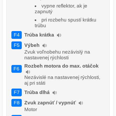
vypne reflektor, ak je
zapnutý
pri rozbehu spustí krátku
trúbu
F4
Trúba krátka
F5
Výbeh
Zvuk voľnobehu nezávislý na
nastavenej rýchlosti
Rozbeh motora do max. otáčok
F6
Nezávislé na nastavenej rýchlosti,
aj pri státi
F7
Trúba dlhá
F8
Zvuk zapnúť / vypnúť
Motor