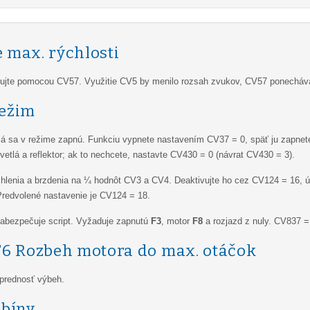
 max. rýchlosti
vujte pomocou CV57. Využitie CV5 by menilo rozsah zvukov, CV57 ponechá
režim
tlá sa v režime zapnú. Funkciu vypnete nastavením CV37 = 0, späť ju zapne
etlá a reflektor; ak to nechcete, nastavte CV430 = 0 (návrat CV430 = 3).
hlenia a brzdenia na ¼ hodnôt CV3 a CV4. Deaktivujte ho cez CV124 = 16, ú
redvolené nastavenie je CV124 = 18.
 zabezpečuje script. Vyžaduje zapnutú
F3
, motor
F8
a rozjazd z nuly. CV837 =
F6 Rozbeh motora do max. otáčok
prednosť výbeh.
abíny