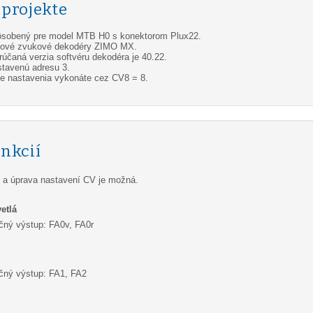
 projekte
spôsobený pre model MTB H0 s konektorom Plux22.
itové zvukové dekodéry ZIMO MX.
účaná verzia softvéru dekodéra je 40.22.
tavenú adresu 3.
ne nastavenia vykonáte cez CV8 = 8.
unkcií
 a úprava nastavení CV je možná.
etlá
čný výstup: FA0v, FA0r
čný výstup: FA1, FA2