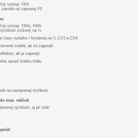
čný výstup: FA3
 závislé od zapnutej F0
im
čný výstup: FA0v, FA0r
 rýchlostí znížený na ½
je časy rozbehu / brzdenia na ¼ CV3 a CV4
červené svetlá, ak sú zapnuté
eflektor, ak je zapnutý
behu spustí krátku trúbu
slé na nastavenej rýchlosti
do max. otáčok
venej rýchlosti, aj pri státi
vypnúť