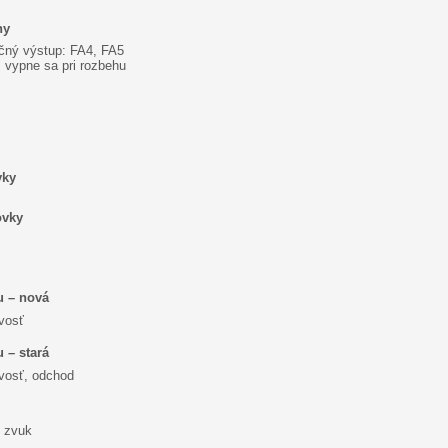
ny
čný výstup: FA4, FA5
 vypne sa pri rozbehu
vky
ovky
u – nová
vosť
 – stará
vosť, odchod
 zvuk