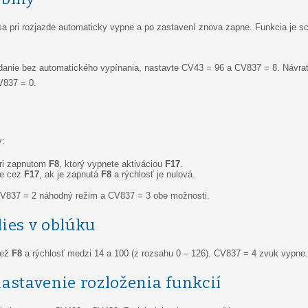
a pri rozjazde automaticky vypne a po zastavení znova zapne. Funkcia je scr
danie bez automatického vypínania, nastavte CV43 = 96 a CV837 = 8. Návra
V837 = 0.
y:
ri zapnutom
F8
, ktorý vypnete aktiváciou
F17
.
ie cez
F17
, ak je zapnutá
F8
a rýchlosť je nulová.
CV837 = 2 náhodný režim a CV837 = 3 obe možnosti.
lies v oblúku
iež
F8
a rýchlosť medzi 14 a 100 (z rozsahu 0 – 126). CV837 = 4 zvuk vypne.
astavenie rozloženia funkcií