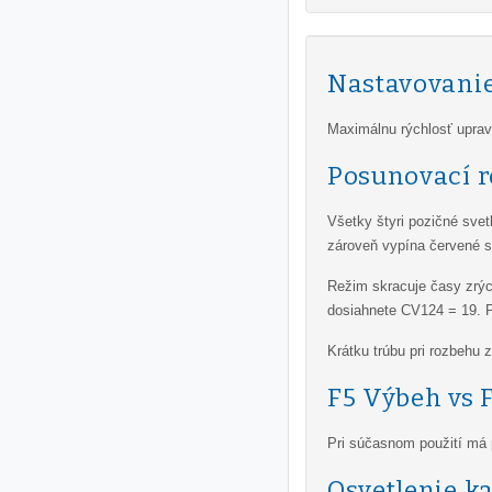
Nastavovanie
Maximálnu rýchlosť upra
Posunovací 
Všetky štyri pozičné sve
zároveň vypína červené sv
Režim skracuje časy zrýc
dosiahnete CV124 = 19. P
Krátku trúbu pri rozbehu
F5 Výbeh vs 
Pri súčasnom použití má 
Osvetlenie k