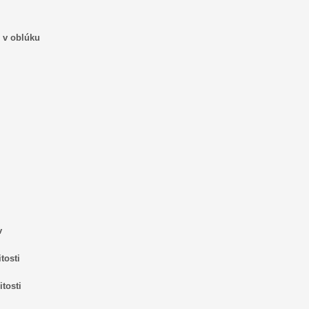
s v oblúku
v
tosti
tosti