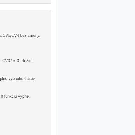
va CV3/CV4 bez zmeny.
te CV37 = 3. Režim
plné vypnutie časov
 8 funkciu vypne.