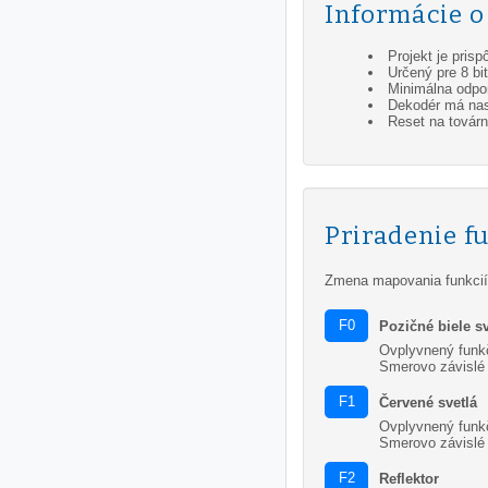
Informácie o
Projekt je pri
Určený pre 8 b
Minimálna odpor
Dekodér má nas
Reset na továr
Priradenie f
Zmena mapovania funkcií
F0
Pozičné biele sv
Ovplyvnený funk
Smerovo závislé
F1
Červené svetlá
Ovplyvnený funk
Smerovo závislé
F2
Reflektor