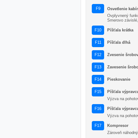
F9
Osvetlenie kabí
Ovplyvnený funk
Smerovo závislé,
Píšťala krátka
F10
Píšťala dlhá
F11
Zvesenie šrobo
F12
Zavesenie šrob
F13
Pieskovanie
F14
Píšťala výpravc
F15
Výzva na pohoto
Píšťala výpravcu
F16
Výzva na pohoto
Kompresor
F17
Zároveň náhodný