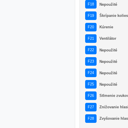
F18
Nepoužité
Škrípanie kolie
F19
Kúrenie
F20
Ventilátor
F21
F22
Nepoužité
F23
Nepoužité
F24
Nepoužité
F25
Nepoužité
Stlmenie zvuko
F26
Znižovanie hlasi
F27
Zvyšovanie hlasi
F28