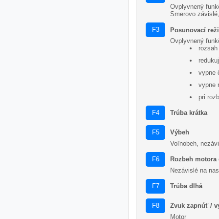
Ovplyvnený funk
Smerovo závislé,
F3
Posunovací rež
Ovplyvnený funk
rozsah
reduku
vypne 
vypne r
pri roz
Trúba krátka
F4
Výbeh
F5
Voľnobeh, nezávi
Rozbeh motora 
F6
Nezávislé na nasta
Trúba dlhá
F7
Zvuk zapnúť / 
F8
Motor