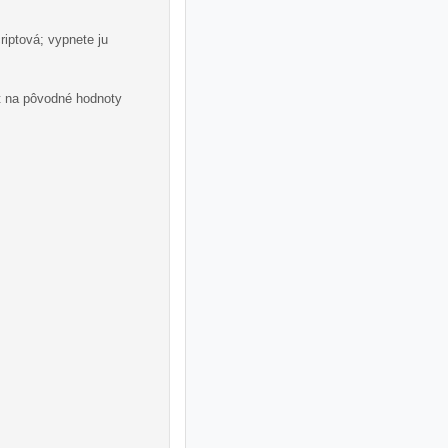
iptová; vypnete ju
t na pôvodné hodnoty