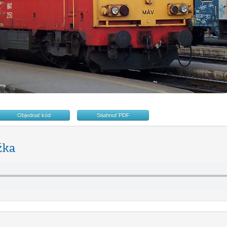
Objednať kód
Stiahnuť PDF
žka