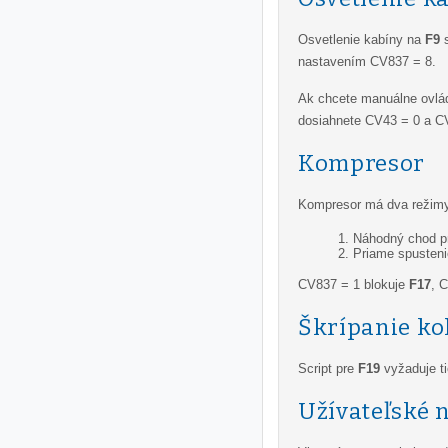
Osvetlenie kabíny na
F9
s
nastavením CV837 = 8.
Ak chcete manuálne ovlá
dosiahnete CV43 = 0 a C
Kompresor
Kompresor má dva režim
Náhodný chod p
Priame spusten
CV837 = 1 blokuje
F17
, 
Škrípanie ko
Script pre
F19
vyžaduje t
Užívateľské n