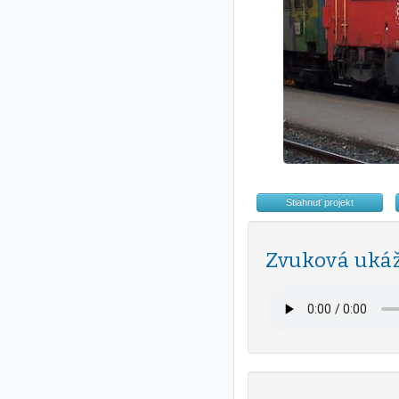
Stiahnuť projekt
Zvuková uká