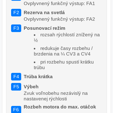
Ovplyvnený funkčný výstup: FA1
F2
Rezerva na svetlá
Ovplyvnený funkčný výstup: FA2
F3
Posunovací režim
rozsah rýchlostí znížený na
½
redukuje časy rozbehu /
brzdenia na ¼ CV3 a CV4
pri rozbehu spustí krátku
trúbu
F4
Trúba krátka
F5
Výbeh
Zvuk voľnobehu nezávislý na
nastavenej rýchlosti
Rozbeh motora do max. otáčok
F6