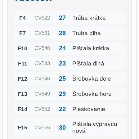
27
F4
Trúba krátka
CV522
26
F7
Trúba dlhá
CV531
24
F10
Píšťala krátka
CV540
23
F11
Píšťala dlhá
CV543
25
F12
Šrobovka dole
CV546
29
F13
Šrobovka hore
CV549
22
F14
Pieskovanie
CV552
Píšťala výpravcu
30
F15
CV555
nová