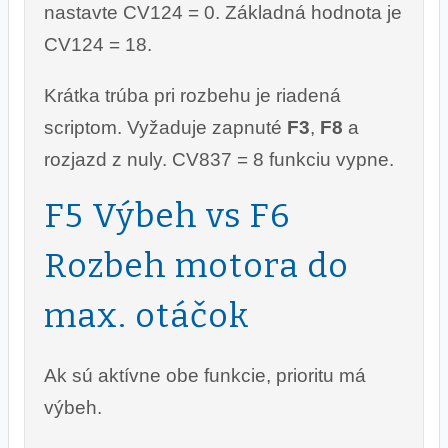
nastavte CV124 = 0. Základná hodnota je
CV124 = 18.
Krátka trúba pri rozbehu je riadená
scriptom. Vyžaduje zapnuté
F3
,
F8
a
rozjazd z nuly. CV837 = 8 funkciu vypne.
F5 Výbeh vs F6
Rozbeh motora do
max. otáčok
Ak sú aktívne obe funkcie, prioritu má
výbeh.