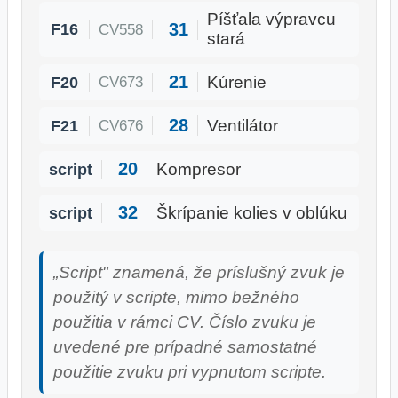
Píšťala výpravcu
31
F16
CV558
stará
21
F20
Kúrenie
CV673
28
F21
Ventilátor
CV676
20
script
Kompresor
32
script
Škrípanie kolies v oblúku
„Script" znamená, že príslušný zvuk je
použitý v scripte, mimo bežného
použitia v rámci CV. Číslo zvuku je
uvedené pre prípadné samostatné
použitie zvuku pri vypnutom scripte.