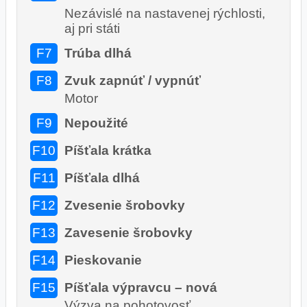
Nezávislé na nastavenej rýchlosti,
aj pri státi
F7
Trúba dlhá
F8
Zvuk zapnúť / vypnúť
Motor
F9
Nepoužité
F10
Píšťala krátka
F11
Píšťala dlhá
F12
Zvesenie šrobovky
F13
Zavesenie šrobovky
F14
Pieskovanie
F15
Píšťala výpravcu – nová
Výzva na pohotovosť