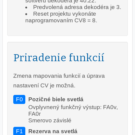
softvéru dekodéra je 40.22.
Predvolená adresa dekodéra je 3.
Reset projektu vykonáte
naprogramovaním CV8 = 8.
Priradenie funkcií
Zmena mapovania funkcií a úprava
nastavení CV je možná.
F0
Pozičné biele svetlá
Ovplyvnený funkčný výstup: FA0v,
FA0r
Smerovo závislé
F1
Rezerva na svetlá