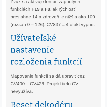
Zvuk sa aktivuje len pri zapnutých
funkciách
F19
a
F8
, ak rýchlosť
presiahne 14 a zároveň je nižšia ako 100
(rozsah 0 – 126). CV837 = 4 efekt vypne.
Užívateľské
nastavenie
rozloženia funkcií
Mapovanie funkcií sa dá upraviť cez
CV400 – CV428. Projekt tieto CV
nevyužíva.
Reset dekodéru