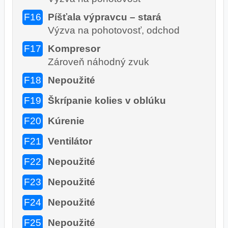
F16
Píšťala výpravcu – stará
Výzva na pohotovosť, odchod
F17
Kompresor
Zároveň náhodný zvuk
F18
Nepoužité
F19
Škrípanie kolies v oblúku
F20
Kúrenie
F21
Ventilátor
F22
Nepoužité
F23
Nepoužité
F24
Nepoužité
F25
Nepoužité