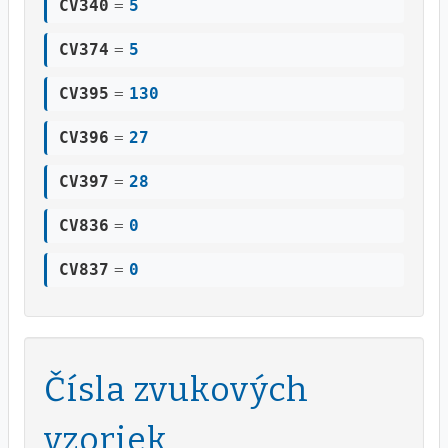
CV340
=
5
CV374
=
5
CV395
=
130
CV396
=
27
CV397
=
28
CV836
=
0
CV837
=
0
Čísla zvukových
vzoriek