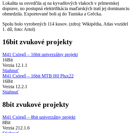
Lokalita sa osvedčila aj na kyvadlových vlakoch v prímestskej
doprave, no postupná elektrifikácia maďarských tratí jej dominanciu
obmedzila. Exportované boli aj do Tuniska a Grécka.
Spolu bolo vyrobených 114 kusov. (zdroj: Wikipédia, Atlas vozidel
1. díl, foto: Artol)
16bit zvukové projekty
M41 Csörgő – 16bit univerzálny projekt
16
Bit
Verzia 12.1.1
Stiahnuť
M41 Csörgő – 16bit MTB H0 Plux22
16
Bit
Verzia 12.2.1
Stiahnuť
8bit zvukové projekty
M41 Csörgő – 8bit univerzálny projekt
8
Bit
Verzia 212.1.6