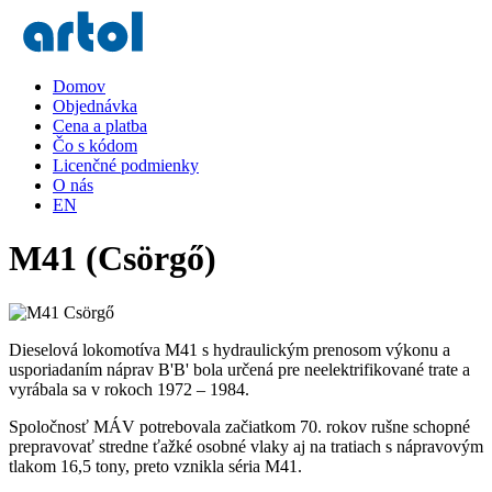
Domov
Objednávka
Cena a platba
Čo s kódom
Licenčné podmienky
O nás
EN
M41 (Csörgő)
Dieselová lokomotíva M41 s hydraulickým prenosom výkonu a
usporiadaním náprav B'B' bola určená pre neelektrifikované trate a
vyrábala sa v rokoch 1972 – 1984.
Spoločnosť MÁV potrebovala začiatkom 70. rokov rušne schopné
prepravovať stredne ťažké osobné vlaky aj na tratiach s nápravovým
tlakom 16,5 tony, preto vznikla séria M41.