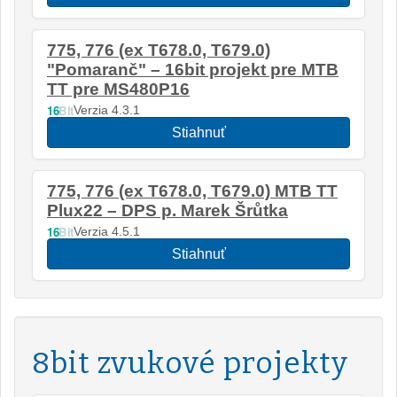
775, 776 (ex T678.0, T679.0)
"Pomaranč" – 16bit projekt pre MTB
TT pre MS480P16
16
Bit
Verzia 4.3.1
Stiahnuť
775, 776 (ex T678.0, T679.0) MTB TT
Plux22 – DPS p. Marek Šrůtka
16
Bit
Verzia 4.5.1
Stiahnuť
8bit zvukové projekty