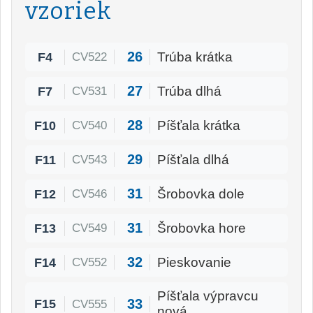
vzoriek
26
F4
Trúba krátka
CV522
27
F7
Trúba dlhá
CV531
28
F10
Píšťala krátka
CV540
29
F11
Píšťala dlhá
CV543
31
F12
Šrobovka dole
CV546
31
F13
Šrobovka hore
CV549
32
F14
Pieskovanie
CV552
Píšťala výpravcu
33
F15
CV555
nová