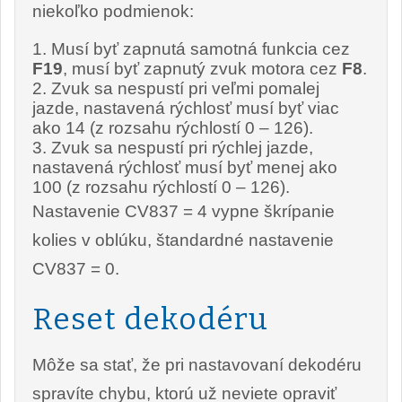
niekoľko podmienok:
Musí byť zapnutá samotná funkcia cez
F19
, musí byť zapnutý zvuk motora cez
F8
.
Zvuk sa nespustí pri veľmi pomalej
jazde, nastavená rýchlosť musí byť viac
ako 14 (z rozsahu rýchlostí 0 – 126).
Zvuk sa nespustí pri rýchlej jazde,
nastavená rýchlosť musí byť menej ako
100 (z rozsahu rýchlostí 0 – 126).
Nastavenie CV837 = 4 vypne škrípanie
kolies v oblúku, štandardné nastavenie
CV837 = 0.
Reset dekodéru
Môže sa stať, že pri nastavovaní dekodéru
spravíte chybu, ktorú už neviete opraviť