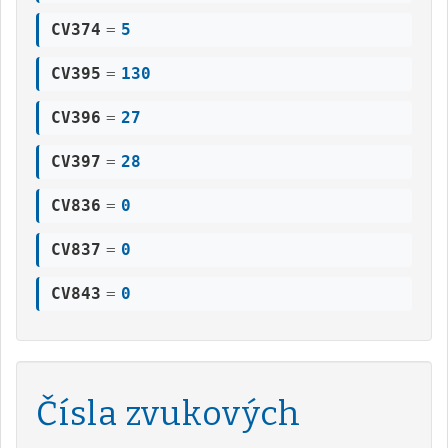
CV374
=
5
CV395
=
130
CV396
=
27
CV397
=
28
CV836
=
0
CV837
=
0
CV843
=
0
Čísla zvukových