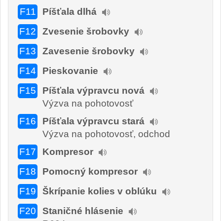
F11
Píšťala dlhá
F12
Zvesenie šrobovky
F13
Zavesenie šrobovky
F14
Pieskovanie
F15
Píšťala výpravcu nová
Výzva na pohotovosť
F16
Píšťala výpravcu stará
Výzva na pohotovosť, odchod
F17
Kompresor
F18
Pomocný kompresor
F19
Škrípanie kolies v oblúku
F20
Staničné hlásenie