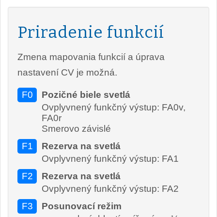
Priradenie funkcií
Zmena mapovania funkcií a úprava
nastavení CV je možná.
F0
Pozičné biele svetlá
Ovplyvnený funkčný výstup: FA0v,
FA0r
Smerovo závislé
F1
Rezerva na svetlá
Ovplyvnený funkčný výstup: FA1
F2
Rezerva na svetlá
Ovplyvnený funkčný výstup: FA2
F3
Posunovací režim