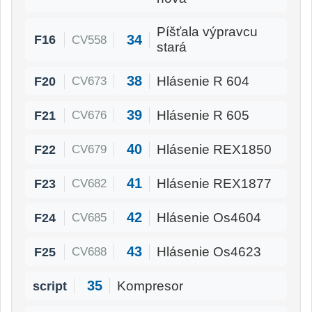
Píšťala výpravcu
34
F16
CV558
stará
38
F20
Hlásenie R 604
CV673
39
F21
Hlásenie R 605
CV676
40
F22
Hlásenie REX1850
CV679
41
F23
Hlásenie REX1877
CV682
42
F24
Hlásenie Os4604
CV685
43
F25
Hlásenie Os4623
CV688
35
script
Kompresor