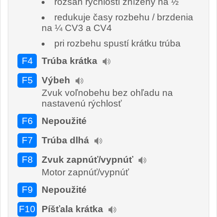
rozsah rýchlostí znížený na ½
redukuje časy rozbehu / brzdenia
na ¼ CV3 a CV4
pri rozbehu spustí krátku trúba
F4
Trúba krátka
F5
Výbeh
Zvuk voľnobehu bez ohľadu na
nastavenú rýchlosť
F6
Nepoužité
F7
Trúba dlhá
F8
Zvuk zapnúť/vypnúť
Motor zapnúť/vypnúť
F9
Nepoužité
F10
Píšťala krátka