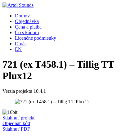
Domov
Objednávka
Cena a platba
Čo s kódom
Licenčné podmienky
O nás
EN
721 (ex T458.1) – Tillig TT
Plux12
Verzia projektu 10.4.1
Stiahnuť projekt
Objednať kód
Stiahnuť PDF