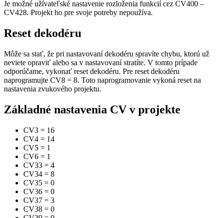
Je možné užívateľské nastavenie rozloženia funkcií cez CV400 –
CV428. Projekt ho pre svoje potreby nepoužíva.
Reset dekodéru
Môže sa stať, že pri nastavovaní dekodéru spravíte chybu, ktorú už
neviete opraviť alebo sa v nastavovaní stratíte. V tomto prípade
odporúčame, vykonať reset dekodéru. Pre reset dekodéru
naprogramujte CV8 = 8. Toto naprogramovanie vykoná reset na
nastavenia zvukového projektu.
Základné nastavenia CV v projekte
CV3
=
16
CV4
=
14
CV5
=
1
CV6
=
1
CV33
=
4
CV34
=
8
CV35
=
0
CV36
=
0
CV37
=
3
CV38
=
0
CV39
=
0