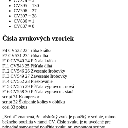
CV374
=
5
CV395
=
130
CV396
=
27
CV397
=
28
CV836
=
1
CV837
=
0
Čísla zvukových vzoriek
F4
CV522
22
Trúba krátka
F7
CV531
23
Trúba dlhá
F10
CV540
24
Píšťala krátka
F11
CV543
25
Píšťala dlhá
F12
CV546
26
Zvesenie šrobovky
F13
CV549
27
Zavesenie šrobovky
F14
CV552
28
Pieskovanie
F15
CV555
29
Píšťala výpravcu - nová
F16
CV558
30
Píšťala výpravcu - stará
script
31
Kompresor
script
32
Škrípanie kolies v oblúku
cosi
33
pokus
„Script" znamená, že príslušný zvuk je použitý v scripte, mimo
bežného použitia v rámci CV. Číslo zvuku je tu uvedené pre
prípadné samostatné použitie zvuku pri vypnutom scripte.