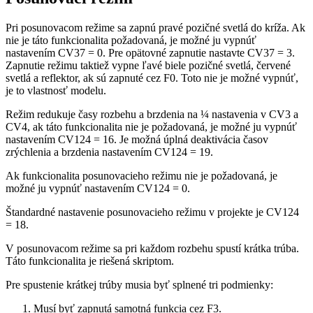
Pri posunovacom režime sa zapnú pravé pozičné svetlá do kríža. Ak
nie je táto funkcionalita požadovaná, je možné ju vypnúť
nastavením CV37 = 0. Pre opätovné zapnutie nastavte CV37 = 3.
Zapnutie režimu taktiež vypne ľavé biele pozičné svetlá, červené
svetlá a reflektor, ak sú zapnuté cez F0. Toto nie je možné vypnúť,
je to vlastnosť modelu.
Režim redukuje časy rozbehu a brzdenia na ¼ nastavenia v CV3 a
CV4, ak táto funkcionalita nie je požadovaná, je možné ju vypnúť
nastavením CV124 = 16. Je možná úplná deaktivácia časov
zrýchlenia a brzdenia nastavením CV124 = 19.
Ak funkcionalita posunovacieho režimu nie je požadovaná, je
možné ju vypnúť nastavením CV124 = 0.
Štandardné nastavenie posunovacieho režimu v projekte je CV124
= 18.
V posunovacom režime sa pri každom rozbehu spustí krátka trúba.
Táto funkcionalita je riešená skriptom.
Pre spustenie krátkej trúby musia byť splnené tri podmienky:
Musí byť zapnutá samotná funkcia cez F3.