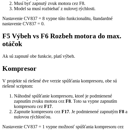
Musí byť zapnutý zvuk motora cez F8.
Model sa musí rozbiehať z nulovej rýchlosti.
Nastavenie CV837 = 8 vypne túto funkcionalitu, štandardné
nastavenie CV837 = 0.
F5 Výbeh vs F6 Rozbeh motora do max.
otáčok
Ak sú zapnuté obe funkcie, platí výbeh.
Kompresor
V projekte sú riešené dve verzie spúšťania kompresoru, obe sú
riešené scriptom:
Náhodné spúšťanie kompresoru, ktoré je podmienené
zapnutím zvuku motora cez
F8
. Toto sa vypne zapnutím
kompresoru cez
F17
.
Zapnutie kompresoru cez
F17
. Je podmienené zapnutým
F8
a
nulovou rýchlosťou.
Nastavenie CV837 = 1 vypne možnosť spúšťania kompresoru cez