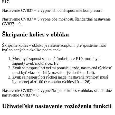
F17
.
Nastavenie CV837 = 2 vypne náhodné spúšťanie kompresoru.
Nastavenie CV837 = 3 vypne obe možnosti, štandardné nastavenie
CV837 = 0.
Škrípanie kolies v oblúku
Škrípanie kolies v oblúku je riešené scriptom, pre spustenie musí
byť splnených niekoľko podmienok:
Musí byť zapnutá samotná funkcia cez
F19
, musí byť
zapnutý zvuk motora cez
F8
.
Zvuk sa nespustí pri veľmi pomalej jazde, nastavená rýchlosť
musí byť viac ako 14 (z rozsahu rýchlostí 0 – 126).
Zvuk sa nespustí pri rýchlej jazde, nastavená rýchlosť musí
byť menej ako 100 (z rozsahu rýchlostí 0 – 126).
Nastavenie CV837 = 4 vypne škrípanie kolies v oblúku, štandardné
nastavenie CV837 = 0.
Užívateľské nastavenie rozloženia funkcií