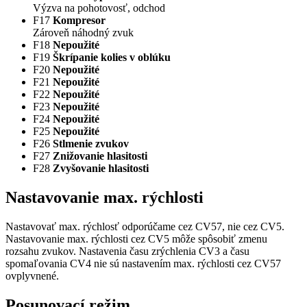
Výzva na pohotovosť, odchod
F17
Kompresor
Zároveň náhodný zvuk
F18
Nepoužité
F19
Škrípanie kolies v oblúku
F20
Nepoužité
F21
Nepoužité
F22
Nepoužité
F23
Nepoužité
F24
Nepoužité
F25
Nepoužité
F26
Stlmenie zvukov
F27
Znižovanie hlasitosti
F28
Zvyšovanie hlasitosti
Nastavovanie max. rýchlosti
Nastavovať max. rýchlosť odporúčame cez CV57, nie cez CV5.
Nastavovanie max. rýchlosti cez CV5 môže spôsobiť zmenu
rozsahu zvukov. Nastavenia času zrýchlenia CV3 a času
spomaľovania CV4 nie sú nastavením max. rýchlosti cez CV57
ovplyvnené.
Posunovací režim