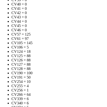
CV40
=
0
CV41
=
0
CV42
=
0
CV43
=
0
CV44
=
0
CV45
=
0
CV46
=
0
CV57
=
125
CV61
=
97
CV105
=
145
CV106
=
5
CV124
=
18
CV125
=
88
CV126
=
88
CV127
=
88
CV128
=
88
CV190
=
100
CV191
=
50
CV254
=
10
CV255
=
4
CV256
=
1
CV266
=
64
CV339
=
6
CV340
=
6