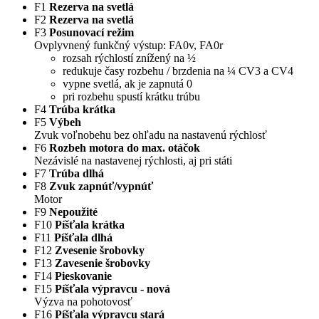
F1
Rezerva na svetlá
F2
Rezerva na svetlá
F3
Posunovací režim
Ovplyvnený funkčný výstup: FA0v, FA0r
rozsah rýchlostí znížený na ½
redukuje časy rozbehu / brzdenia na ¼ CV3 a CV4
vypne svetlá, ak je zapnutá 0
pri rozbehu spustí krátku trúbu
F4
Trúba krátka
F5
Výbeh
Zvuk voľnobehu bez ohľadu na nastavenú rýchlosť
F6
Rozbeh motora do max. otáčok
Nezávislé na nastavenej rýchlosti, aj pri státi
F7
Trúba dlhá
F8
Zvuk zapnúť/vypnúť
Motor
F9
Nepoužité
F10
Píšťala krátka
F11
Píšťala dlhá
F12
Zvesenie šrobovky
F13
Zavesenie šrobovky
F14
Pieskovanie
F15
Píšťala výpravcu - nová
Výzva na pohotovosť
F16
Píšťala výpravcu stará