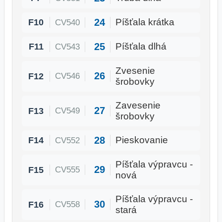
24
F10
Píšťala krátka
CV540
25
F11
Píšťala dlhá
CV543
Zvesenie
26
F12
CV546
šrobovky
Zavesenie
27
F13
CV549
šrobovky
28
F14
Pieskovanie
CV552
Píšťala výpravcu -
29
F15
CV555
nová
Píšťala výpravcu -
30
F16
CV558
stará