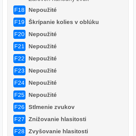
F18
Nepoužité
F19
Škrípanie kolies v oblúku
F20
Nepoužité
F21
Nepoužité
F22
Nepoužité
F23
Nepoužité
F24
Nepoužité
F25
Nepoužité
F26
Stlmenie zvukov
F27
Znižovanie hlasitosti
F28
Zvyšovanie hlasitosti