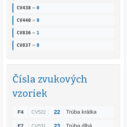
CV438
=
0
CV440
=
0
CV836
=
1
CV837
=
0
Čísla zvukových
vzoriek
22
F4
Trúba krátka
CV522
23
F7
Trúba dlhá
CV531