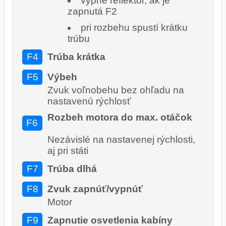
vypne reflektor, ak je
zapnutá F2
pri rozbehu spustí krátku
trúbu
F4
Trúba krátka
F5
Výbeh
Zvuk voľnobehu bez ohľadu na
nastavenú rýchlosť
Rozbeh motora do max. otáčok
F6
Nezávislé na nastavenej rýchlosti,
aj pri státi
F7
Trúba dlhá
F8
Zvuk zapnúť/vypnúť
Motor
F9
Zapnutie osvetlenia kabíny