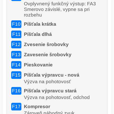
Ovplyvnený funkčný výstup: FA3
Smerovo závislé, vypne sa pri
rozbehu
F10
Píšťala krátka
F11
Píšťala dlhá
F12
Zvesenie šrobovky
F13
Zavesenie šrobovky
F14
Pieskovanie
F15
Píšťala výpravcu - nová
Výzva na pohotovosť
F16
Píšťala výpravcu stará
Výzva na pohotovosť, odchod
F17
Kompresor
Zároveň náhodný zvuk