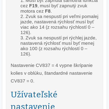
Musí byť zapnutá samotná funkcia
cez
F19
, musí byť zapnutý zvuk
motora cez
F8
.
Zvuk sa nespustí pri veľmi pomalej
jazde, nastavená rýchlosť musí byť
viac ako 14 (z rozsahu rýchlostí 0 –
126).
Zvuk sa nespustí pri rýchlej jazde,
nastavená rýchlosť musí byť menej
ako 100 (z rozsahu rýchlostí 0 –
126).
Nastavenie CV837 = 4 vypne škrípanie
kolies v oblúku, štandardné nastavenie
CV837 = 0.
Užívateľské
nastavenie