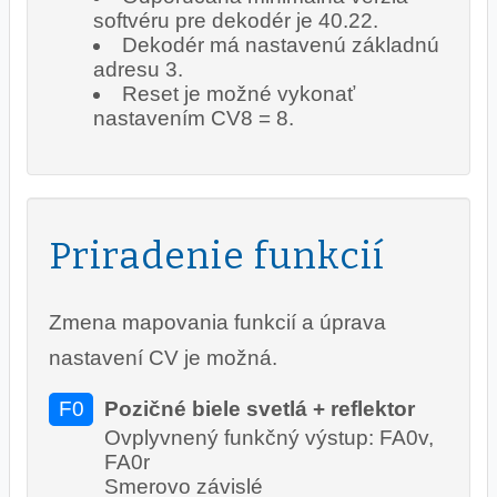
softvéru pre dekodér je 40.22.
Dekodér má nastavenú základnú
adresu 3.
Reset je možné vykonať
nastavením CV8 = 8.
Priradenie funkcií
Zmena mapovania funkcií a úprava
nastavení CV je možná.
F0
Pozičné biele svetlá + reflektor
Ovplyvnený funkčný výstup: FA0v,
FA0r
Smerovo závislé