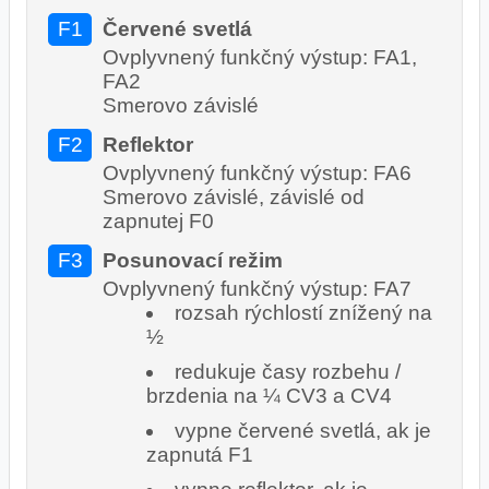
F1
Červené svetlá
Ovplyvnený funkčný výstup: FA1,
FA2
Smerovo závislé
F2
Reflektor
Ovplyvnený funkčný výstup: FA6
Smerovo závislé, závislé od
zapnutej F0
F3
Posunovací režim
Ovplyvnený funkčný výstup: FA7
rozsah rýchlostí znížený na
½
redukuje časy rozbehu /
brzdenia na ¼ CV3 a CV4
vypne červené svetlá, ak je
zapnutá F1