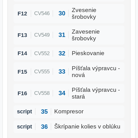
Zvesenie
30
F12
CV546
šrobovky
Zavesenie
31
F13
CV549
šrobovky
32
F14
Pieskovanie
CV552
Píšťala výpravcu -
33
F15
CV555
nová
Píšťala výpravcu -
34
F16
CV558
stará
35
script
Kompresor
36
script
Škrípanie kolies v oblúku