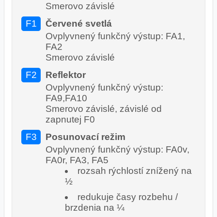
Smerovo závislé
F1
Červené svetlá
Ovplyvnený funkčný výstup: FA1,
FA2
Smerovo závislé
F2
Reflektor
Ovplyvnený funkčný výstup:
FA9,FA10
Smerovo závislé, závislé od
zapnutej F0
F3
Posunovací režim
Ovplyvnený funkčný výstup: FA0v,
FA0r, FA3, FA5
rozsah rýchlostí znížený na
½
redukuje časy rozbehu /
brzdenia na ¼