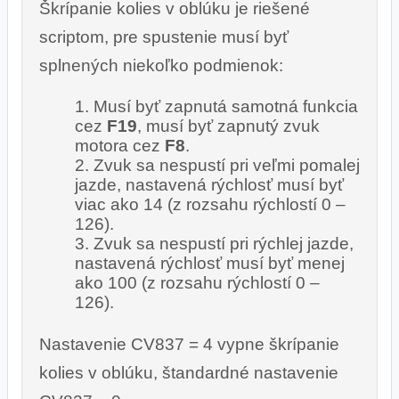
Škrípanie kolies v oblúku je riešené
scriptom, pre spustenie musí byť
splnených niekoľko podmienok:
Musí byť zapnutá samotná funkcia
cez
F19
, musí byť zapnutý zvuk
motora cez
F8
.
Zvuk sa nespustí pri veľmi pomalej
jazde, nastavená rýchlosť musí byť
viac ako 14 (z rozsahu rýchlostí 0 –
126).
Zvuk sa nespustí pri rýchlej jazde,
nastavená rýchlosť musí byť menej
ako 100 (z rozsahu rýchlostí 0 –
126).
Nastavenie CV837 = 4 vypne škrípanie
kolies v oblúku, štandardné nastavenie