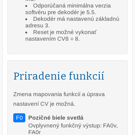
Odporúčaná minimálna verzia
softvéru pre dekodér je 5.5.
Dekodér má nastavenú základnú
adresu 3.
Reset je možné vykonať
nastavením CV8 = 8.
Priradenie funkcií
Zmena mapovania funkcií a úprava
nastavení CV je možná.
F0
Pozičné biele svetlá
Ovplyvnený funkčný výstup: FA0v,
FA0r