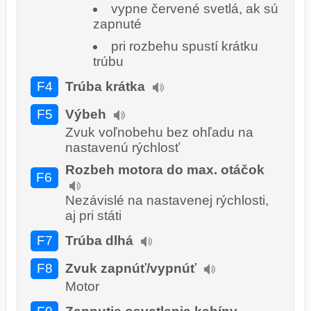
vypne červené svetlá, ak sú
zapnuté
pri rozbehu spustí krátku
trúbu
F4
Trúba krátka
F5
Výbeh
Zvuk voľnobehu bez ohľadu na
nastavenú rýchlosť
Rozbeh motora do max. otáčok
F6
Nezávislé na nastavenej rýchlosti,
aj pri státi
F7
Trúba dlhá
F8
Zvuk zapnúť/vypnúť
Motor