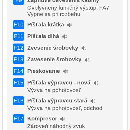
F9
Zapnutie osvetlenia kabíny
Ovplyvnený funkčný výstup: FA7
Vypne sa pri rozbehu
F10
Píšťala krátka
F11
Píšťala dlhá
F12
Zvesenie šrobovky
F13
Zavesenie šrobovky
F14
Pieskovanie
F15
Píšťala výpravcu - nová
Výzva na pohotovosť
F16
Píšťala výpravcu stará
Výzva na pohotovosť, odchod
F17
Kompresor
Zároveň náhodný zvuk