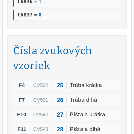
CV836
=
1
CV837
=
0
Čísla zvukových
vzoriek
25
F4
Trúba krátka
CV522
26
F7
Trúba dlhá
CV531
27
F10
Píšťala krátka
CV540
28
F11
Píšťala dlhá
CV543