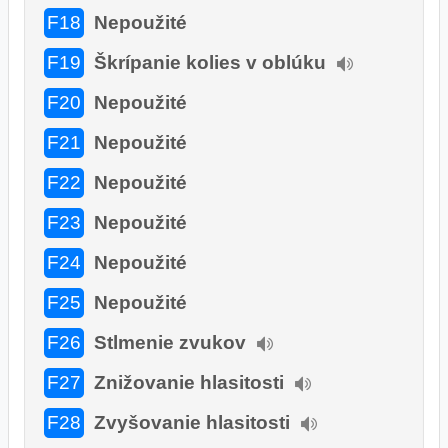
F18
Nepoužité
F19
Škrípanie kolies v oblúku
F20
Nepoužité
F21
Nepoužité
F22
Nepoužité
F23
Nepoužité
F24
Nepoužité
F25
Nepoužité
F26
Stlmenie zvukov
F27
Znižovanie hlasitosti
F28
Zvyšovanie hlasitosti