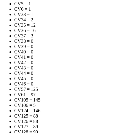
CV5
=
1
CV6
=
1
CV33
=
1
CV34
=
2
CV35
=
12
CV36
=
16
CV37
=
3
CV38
=
0
CV39
=
0
CV40
=
0
CV41
=
0
CV42
=
0
CV43
=
0
CV44
=
0
CV45
=
0
CV46
=
0
CV57
=
125
CV61
=
97
CV105
=
145
CV106
=
5
CV124
=
146
CV125
=
88
CV126
=
88
CV127
=
89
CV128
=
90