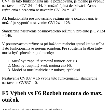
CV4, ak táto funkcionalita nie je požadovaná, je možné ju vypnúť
nastavením CV124 = 144. Je možná úplná deaktivácia časov
zrýchlenia a brzdenia nastavením CV124 = 147.
Ak funkcionalita posunovacieho režimu nie je požadovaná, je
možné ju vypnúť nastavením CV124 = 128.
Štandardné nastavenie posunovacieho režimu v projekte je CV124
= 146.
V posunovacom režime sa pri každom rozbehu spustí krátka trúba.
Táto funkcionalita je riešená scriptom. Pre spustenie krátkej trúby
musia byť splnené tri podmienky:
Musí byť zapnutá samotná funkcia cez F3.
Musí byť zapnutý zvuk motora cez F8.
Model sa musí rozbiehať z nulovej rýchlosti.
Nastavenie CV837 = 16 vypne túto funkcionalitu, štandardné
nastavenie CV837 = 0.
F5 Výbeh vs F6 Rozbeh motora do max.
otáčok