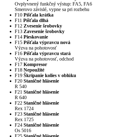
Ovplyvnený funkčný výstup: FA5, FA6
Smerovo závislé, vypne sa pri rozbehu
F10
Píšťala krátka
F11
Píšťala dlhá
F12
Zvesenie šrobovky
F13
Zavesenie šrobovky
F14
Pieskovanie
F15
Píšťala výpravcu nová
Výzva na pohotovosť
F16
Píšťala výpravcu stará
Výzva na pohotovosť, odchod
F17
Kompresor
F18
Nepoužité
F19
Škrípanie kolies v oblúku
F20
Staničné hlásenie
R 540
F21
Staničné hlásenie
R 640
F22
Staničné hlásenie
Rex 1724
F23
Staničné hlásenie
Rex 1725
F24
Staničné hlásenie
Os 5016
F25
Staničné hlásenie