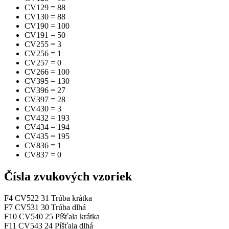
CV129
=
88
CV130
=
88
CV190
=
100
CV191
=
50
CV255
=
3
CV256
=
1
CV257
=
0
CV266
=
100
CV395
=
130
CV396
=
27
CV397
=
28
CV430
=
3
CV432
=
193
CV434
=
194
CV435
=
195
CV836
=
1
CV837
=
0
Čísla zvukových vzoriek
F4
CV522
31
Trúba krátka
F7
CV531
30
Trúba dlhá
F10
CV540
25
Píšťala krátka
F11
CV543
24
Píšťala dlhá