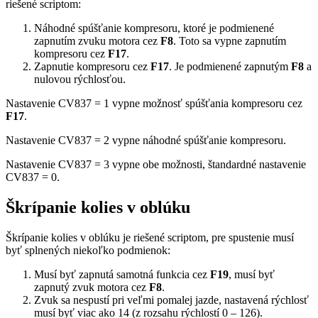
riešené scriptom:
Náhodné spúšťanie kompresoru, ktoré je podmienené
zapnutím zvuku motora cez
F8
. Toto sa vypne zapnutím
kompresoru cez
F17
.
Zapnutie kompresoru cez
F17
. Je podmienené zapnutým
F8
a
nulovou rýchlosťou.
Nastavenie CV837 = 1 vypne možnosť spúšťania kompresoru cez
F17
.
Nastavenie CV837 = 2 vypne náhodné spúšťanie kompresoru.
Nastavenie CV837 = 3 vypne obe možnosti, štandardné nastavenie
CV837 = 0.
Škrípanie kolies v oblúku
Škrípanie kolies v oblúku je riešené scriptom, pre spustenie musí
byť splnených niekoľko podmienok:
Musí byť zapnutá samotná funkcia cez
F19
, musí byť
zapnutý zvuk motora cez
F8
.
Zvuk sa nespustí pri veľmi pomalej jazde, nastavená rýchlosť
musí byť viac ako 14 (z rozsahu rýchlostí 0 – 126).