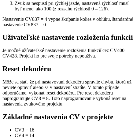
Zvuk sa nespustí pri rýchlej jazde, nastavená rýchlosť musí
byť menej ako 100 (z rozsahu rýchlostí 0 – 126).
Nastavenie CV837 = 4 vypne škrípanie kolies v oblúku, štandardné
nastavenie CV837 = 0.
Užívateľské nastavenie rozloženia funkcií
Je možné užívateľské nastavenie rozloženia funkcií cez CV400 –
CV428. Projekt ho pre svoje potreby nepoužíva.
Reset dekodéru
Môže sa stať, že pri nastavovaní dekodéru spravíte chybu, ktorú už
neviete opraviť alebo sa v nastavení stratíte. V tomto prípade
odporúčame, vykonať reset dekodéru. Pre reset dekodéru
naprogramujte CV8 = 8. Toto naprogramovanie vykoná reset na
nastavenia zvukového projektu.
Základné nastavenia CV v projekte
CV3
=
16
CV4
=
14