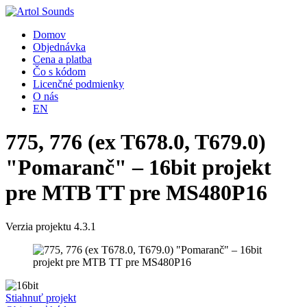
Domov
Objednávka
Cena a platba
Čo s kódom
Licenčné podmienky
O nás
EN
775, 776 (ex T678.0, T679.0)
"Pomaranč" – 16bit projekt
pre MTB TT pre MS480P16
Verzia projektu 4.3.1
Stiahnuť projekt