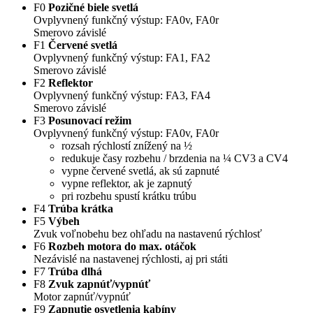
F0
Pozičné biele svetlá
Ovplyvnený funkčný výstup: FA0v, FA0r
Smerovo závislé
F1
Červené svetlá
Ovplyvnený funkčný výstup: FA1, FA2
Smerovo závislé
F2
Reflektor
Ovplyvnený funkčný výstup: FA3, FA4
Smerovo závislé
F3
Posunovací režim
Ovplyvnený funkčný výstup: FA0v, FA0r
rozsah rýchlostí znížený na ½
redukuje časy rozbehu / brzdenia na ¼ CV3 a CV4
vypne červené svetlá, ak sú zapnuté
vypne reflektor, ak je zapnutý
pri rozbehu spustí krátku trúbu
F4
Trúba krátka
F5
Výbeh
Zvuk voľnobehu bez ohľadu na nastavenú rýchlosť
F6
Rozbeh motora do max. otáčok
Nezávislé na nastavenej rýchlosti, aj pri státi
F7
Trúba dlhá
F8
Zvuk zapnúť/vypnúť
Motor zapnúť/vypnúť
F9
Zapnutie osvetlenia kabíny