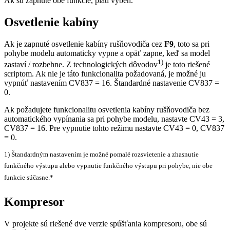
Ak sú zapnuté obe funkcie, platí výbeh.
Osvetlenie kabíny
Ak je zapnuté osvetlenie kabíny rušňovodiča cez
F9
, toto sa pri
pohybe modelu automaticky vypne a opäť zapne, keď sa model
1)
zastaví / rozbehne. Z technologických dôvodov
je toto riešené
scriptom. Ak nie je táto funkcionalita požadovaná, je možné ju
vypnúť nastavením CV837 = 16. Štandardné nastavenie CV837 =
0.
Ak požadujete funkcionalitu osvetlenia kabíny rušňovodiča bez
automatického vypínania sa pri pohybe modelu, nastavte CV43 = 3,
CV837 = 16. Pre vypnutie tohto režimu nastavte CV43 = 0, CV837
= 0.
1) Štandardným nastavením je možné pomalé rozsvietenie a zhasnutie
funkčného výstupu alebo vypnutie funkčného výstupu pri pohybe, nie obe
funkcie súčasne.*
Kompresor
V projekte sú riešené dve verzie spúšťania kompresoru, obe sú