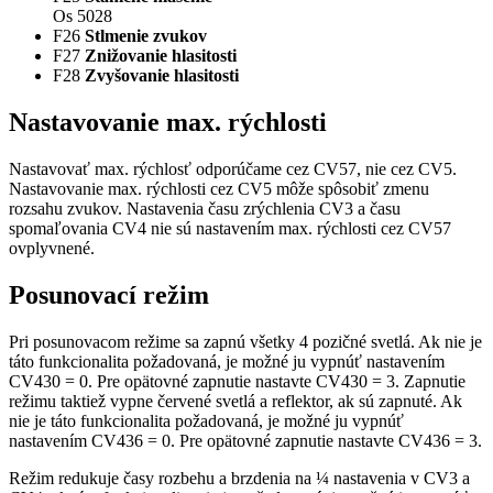
Os 5028
F26
Stlmenie zvukov
F27
Znižovanie hlasitosti
F28
Zvyšovanie hlasitosti
Nastavovanie max. rýchlosti
Nastavovať max. rýchlosť odporúčame cez CV57, nie cez CV5.
Nastavovanie max. rýchlosti cez CV5 môže spôsobiť zmenu
rozsahu zvukov. Nastavenia času zrýchlenia CV3 a času
spomaľovania CV4 nie sú nastavením max. rýchlosti cez CV57
ovplyvnené.
Posunovací režim
Pri posunovacom režime sa zapnú všetky 4 pozičné svetlá. Ak nie je
táto funkcionalita požadovaná, je možné ju vypnúť nastavením
CV430 = 0. Pre opätovné zapnutie nastavte CV430 = 3. Zapnutie
režimu taktiež vypne červené svetlá a reflektor, ak sú zapnuté. Ak
nie je táto funkcionalita požadovaná, je možné ju vypnúť
nastavením CV436 = 0. Pre opätovné zapnutie nastavte CV436 = 3.
Režim redukuje časy rozbehu a brzdenia na ¼ nastavenia v CV3 a