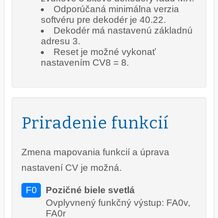
Odporúčaná minimálna verzia
softvéru pre dekodér je 40.22.
Dekodér má nastavenú základnú
adresu 3.
Reset je možné vykonať
nastavením CV8 = 8.
Priradenie funkcií
Zmena mapovania funkcií a úprava
nastavení CV je možná.
F0
Pozičné biele svetlá
Ovplyvnený funkčný výstup: FA0v,
FA0r