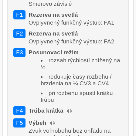
Smerovo závislé
F1
Rezerva na svetlá
Ovplyvnený funkčný výstup: FA1
F2
Rezerva na svetlá
Ovplyvnený funkčný výstup: FA2
F3
Posunovací režim
rozsah rýchlostí znížený na
½
redukuje časy rozbehu /
brzdenia na ¼ CV3 a CV4
pri rozbehu spustí krátku
trúbu
F4
Trúba krátka
F5
Výbeh
Zvuk voľnobehu bez ohľadu na