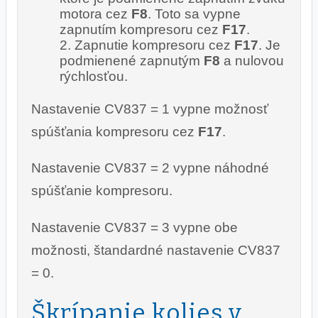
motora cez
F8
. Toto sa vypne
zapnutím kompresoru cez
F17
.
Zapnutie kompresoru cez
F17
. Je
podmienené zapnutým
F8
a nulovou
rýchlosťou.
Nastavenie CV837 = 1 vypne možnosť
spúšťania kompresoru cez
F17
.
Nastavenie CV837 = 2 vypne náhodné
spúšťanie kompresoru.
Nastavenie CV837 = 3 vypne obe
možnosti, štandardné nastavenie CV837
= 0.
Škrípanie kolies v