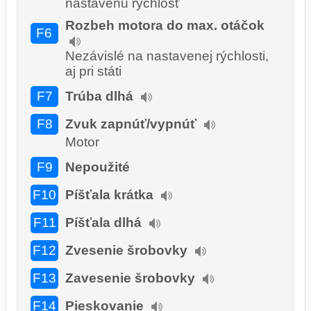
nastavenú rýchlosť
Rozbeh motora do max. otáčok
F6
Nezávislé na nastavenej rýchlosti,
aj pri státi
F7
Trúba dlhá
F8
Zvuk zapnúť/vypnúť
Motor
F9
Nepoužité
F10
Píšťala krátka
F11
Píšťala dlhá
F12
Zvesenie šrobovky
F13
Zavesenie šrobovky
F14
Pieskovanie