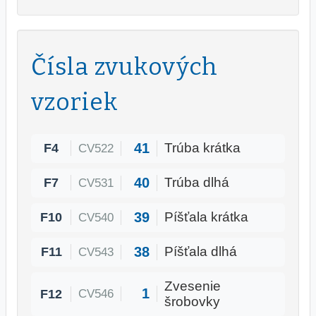
Čísla zvukových
vzoriek
41
F4
Trúba krátka
CV522
40
F7
Trúba dlhá
CV531
39
F10
Píšťala krátka
CV540
38
F11
Píšťala dlhá
CV543
Zvesenie
1
F12
CV546
šrobovky