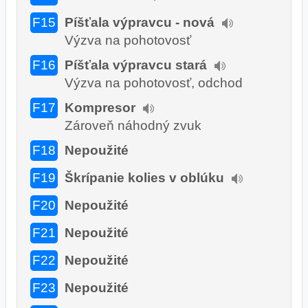
F15
Píšťala výpravcu - nová
Výzva na pohotovosť
F16
Píšťala výpravcu stará
Výzva na pohotovosť, odchod
F17
Kompresor
Zároveň náhodný zvuk
F18
Nepoužité
F19
Škrípanie kolies v oblúku
F20
Nepoužité
F21
Nepoužité
F22
Nepoužité
F23
Nepoužité