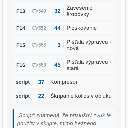
Zavesenie
32
F13
CV549
šrobovky
44
F14
Pieskovanie
CV552
Píšťala výpravcu -
3
F15
CV555
nová
Píšťala výpravcu -
45
F16
CV558
stará
37
script
Kompresor
22
script
Škrípanie kolies v oblúku
„Script" znamená, že príslušný zvuk je
použitý v skripte, mimo bežného