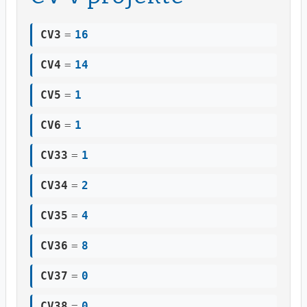
CV3
=
16
CV4
=
14
CV5
=
1
CV6
=
1
CV33
=
1
CV34
=
2
CV35
=
4
CV36
=
8
CV37
=
0
CV38
=
0