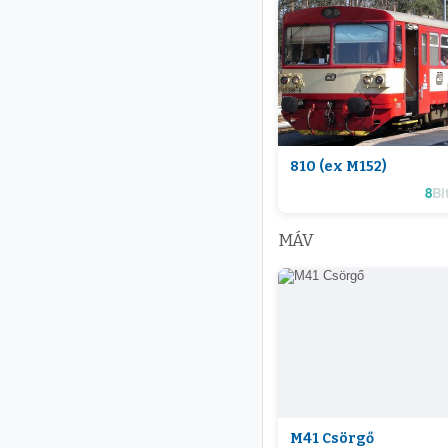
810 (ex M152)
8
Bit
MÁV
M41 Csörgő