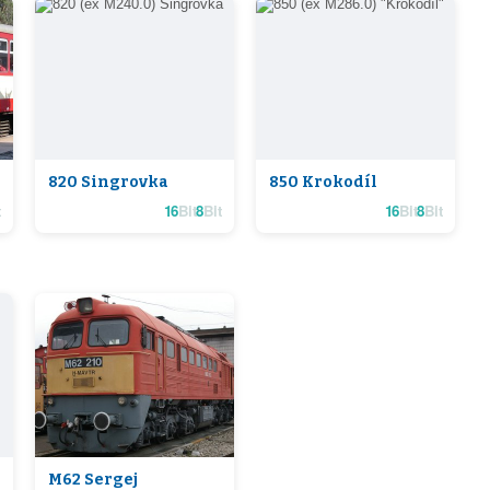
820 Singrovka
850 Krokodíl
16
Bit
8
Bit
16
Bit
8
Bit
M62 Sergej