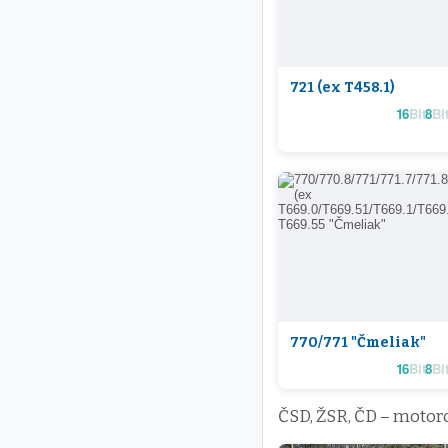
721 (ex T458.1)
16
Bit
8
Bit
770/771 "Čmeliak"
16
Bit
8
Bit
ČSD, ŽSR, ČD – motor