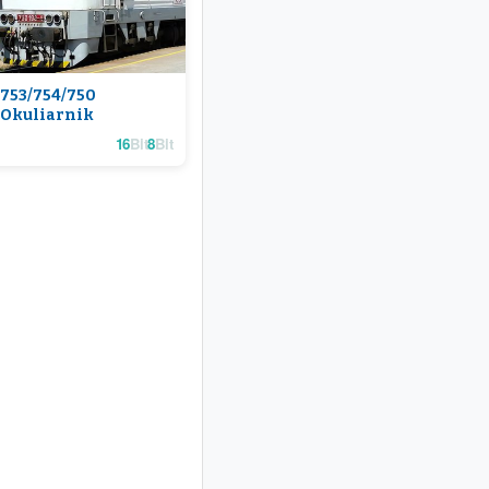
753/754/750
Okuliarnik
16
Bit
8
Bit