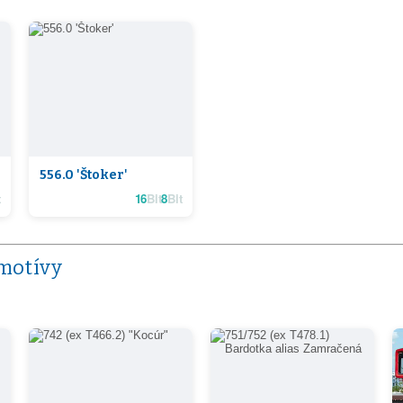
556.0 'Štoker'
16
Bit
8
Bit
motívy