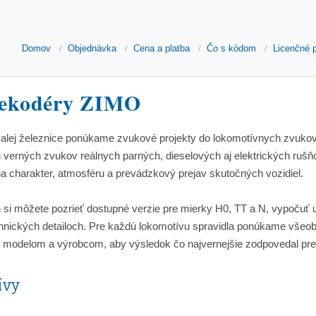
Domov
Objednávka
Cena a platba
Čo s kódom
Licenčné 
dekodéry ZIMO
malej železnice ponúkame zvukové projekty do lokomotívnych zvuk
u verných zvukov reálnych parných, dieselových aj elektrických ruš
a charakter, atmosféru a prevádzkový prejav skutočných vozidiel.
ch si môžete pozrieť dostupné verzie pre mierky H0, TT a N, vypočuť
chnických detailoch. Pre každú lokomotívu spravidla ponúkame všeobe
modelom a výrobcom, aby výsledok čo najvernejšie zodpovedal pre
ívy