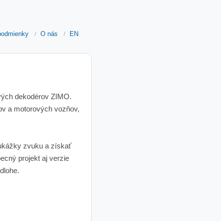
podmienky
O nás
EN
ových dekodérov ZIMO.
ňov a motorových vozňov,
 ukážky zvuku a získať
cný projekt aj verzie
dlohe.