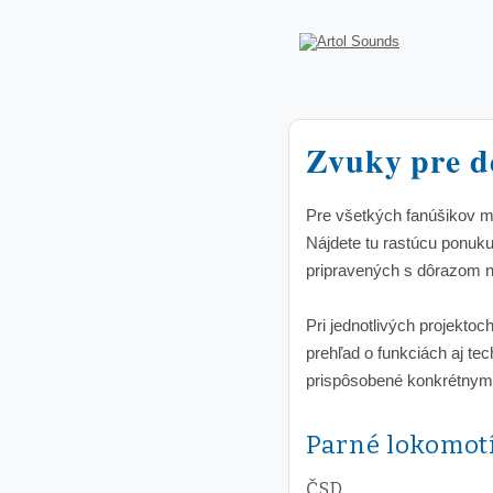
Zvuky pre 
Pre všetkých fanúšikov 
Nájdete tu rastúcu ponuk
pripravených s dôrazom n
Pri jednotlivých projekto
prehľad o funkciách aj te
prispôsobené konkrétnym 
Parné lokomot
ČSD