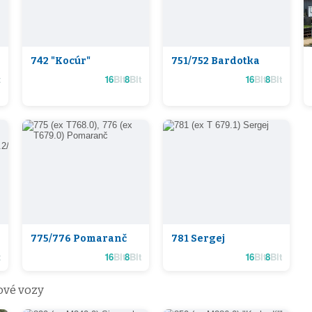
742 "Kocúr"
751/752 Bardotka
16
Bit
8
Bit
16
Bit
8
Bit
775/776 Pomaranč
781 Sergej
16
Bit
8
Bit
16
Bit
8
Bit
ové vozy