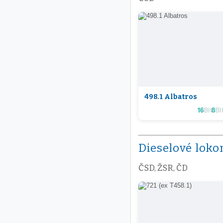
498.1 Albatros
16
Bit
8
Bit
Dieselové loko
ČSD, ŽSR, ČD