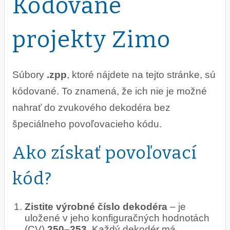
Kódované
projekty Zimo
Súbory
.zpp
, ktoré nájdete na tejto stránke, sú
kódované. To znamená, že ich nie je možné
nahrať do zvukového dekodéra bez
špeciálneho povoľovacieho kódu.
Ako získať povoľovací
kód?
Zistite výrobné číslo dekodéra
– je
uložené v jeho konfiguračných hodnotách
(CV)
250–253
. Každý dekodér má