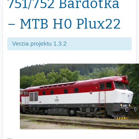
751/752 Bardotka
– MTB H0 Plux22
Verzia projektu 1.3.2