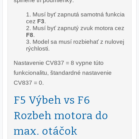
splnené tri podmienky:
Musí byť zapnutá samotná funkcia
cez
F3
.
Musí byť zapnutý zvuk motora cez
F8
.
Model sa musí rozbiehať z nulovej
rýchlosti.
Nastavenie CV837 = 8 vypne túto
funkcionalitu, štandardné nastavenie
CV837 = 0.
F5 Výbeh vs F6
Rozbeh motora do
max. otáčok