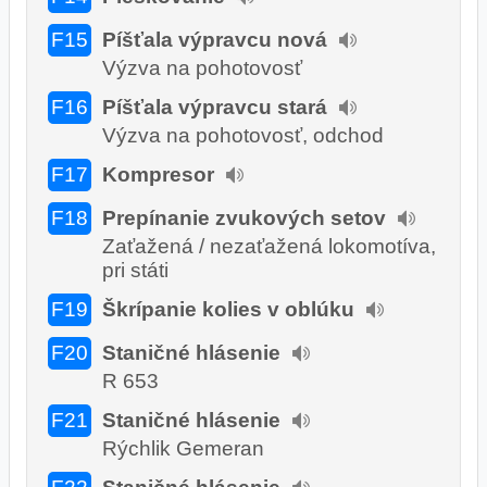
F15
Píšťala výpravcu nová
Výzva na pohotovosť
F16
Píšťala výpravcu stará
Výzva na pohotovosť, odchod
F17
Kompresor
F18
Prepínanie zvukových setov
Zaťažená / nezaťažená lokomotíva,
pri státi
F19
Škrípanie kolies v oblúku
F20
Staničné hlásenie
R 653
F21
Staničné hlásenie
Rýchlik Gemeran