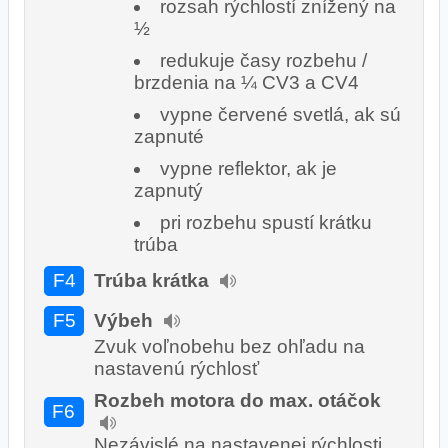
rozsah rýchlostí znížený na
½
redukuje časy rozbehu /
brzdenia na ¼ CV3 a CV4
vypne červené svetlá, ak sú
zapnuté
vypne reflektor, ak je
zapnutý
pri rozbehu spustí krátku
trúba
F4
Trúba krátka
F5
Výbeh
Zvuk voľnobehu bez ohľadu na
nastavenú rýchlosť
Rozbeh motora do max. otáčok
F6
Nezávislé na nastavenej rýchlosti,