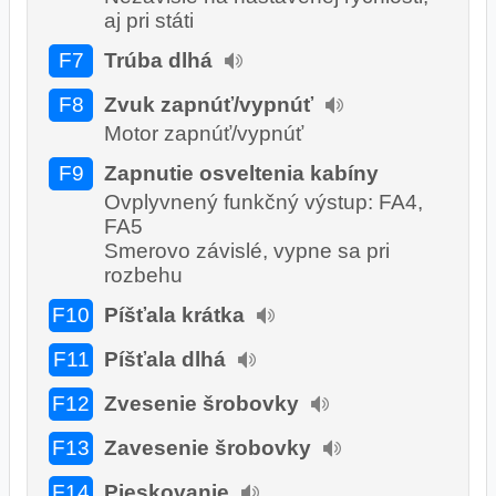
aj pri státi
F7
Trúba dlhá
F8
Zvuk zapnúť/vypnúť
Motor zapnúť/vypnúť
F9
Zapnutie osveltenia kabíny
Ovplyvnený funkčný výstup: FA4,
FA5
Smerovo závislé, vypne sa pri
rozbehu
F10
Píšťala krátka
F11
Píšťala dlhá
F12
Zvesenie šrobovky
F13
Zavesenie šrobovky
F14
Pieskovanie