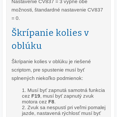
Nastavenie CV837 = 3 vypne obe
možnosti, štandardné nastavenie CV837
= 0.
Škrípanie kolies v
oblúku
Škrípanie kolies v oblúku je riešené
scriptom, pre spustenie musí byť
splnených niekoľko podmienok:
Musí byť zapnutá samotná funkcia
cez
F19
, musí byť zapnutý zvuk
motora cez
F8
.
Zvuk sa nespustí pri veľmi pomalej
jazde, nastavená rýchlosť musí byť