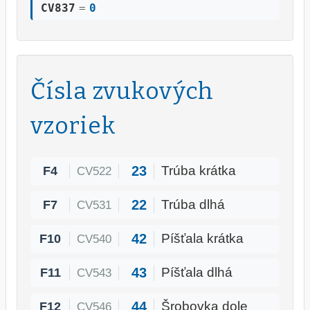
CV837
=
0
Čísla zvukových
vzoriek
23
F4
Trúba krátka
CV522
22
F7
Trúba dlhá
CV531
42
F10
Píšťala krátka
CV540
43
F11
Píšťala dlhá
CV543
44
F12
Šrobovka dole
CV546