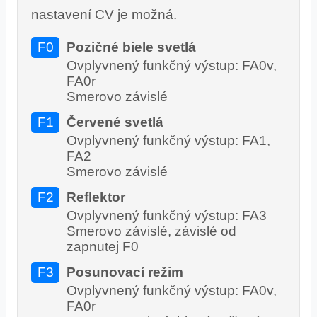
nastavení CV je možná.
F0
Pozičné biele svetlá
Ovplyvnený funkčný výstup: FA0v,
FA0r
Smerovo závislé
F1
Červené svetlá
Ovplyvnený funkčný výstup: FA1,
FA2
Smerovo závislé
F2
Reflektor
Ovplyvnený funkčný výstup: FA3
Smerovo závislé, závislé od
zapnutej F0
F3
Posunovací režim
Ovplyvnený funkčný výstup: FA0v,
FA0r