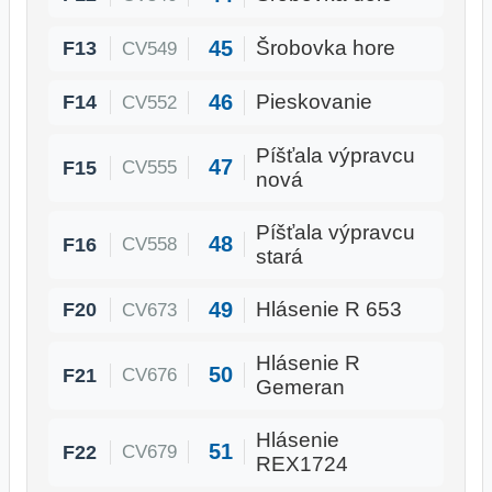
45
F13
Šrobovka hore
CV549
46
F14
Pieskovanie
CV552
Píšťala výpravcu
47
F15
CV555
nová
Píšťala výpravcu
48
F16
CV558
stará
49
F20
Hlásenie R 653
CV673
Hlásenie R
50
F21
CV676
Gemeran
Hlásenie
51
F22
CV679
REX1724