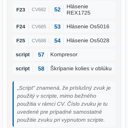
Hlásenie
52
F23
CV682
REX1725
53
F24
Hlásenie Os5016
CV685
54
F25
Hlásenie Os5028
CV688
57
script
Kompresor
58
script
Škrípanie kolies v oblúku
„Script" znamená, že príslušný zvuk je
použitý v scripte, mimo bežného
použitia v rámci CV. Číslo zvuku je tu
uvedené pre prípadné samostatné
použitie zvuku pri vypnutom scripte.