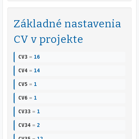
Základné nastavenia
CV v projekte
CV3
=
16
CV4
=
14
CV5
=
1
CV6
=
1
CV33
=
1
CV34
=
2
CV35
=
12