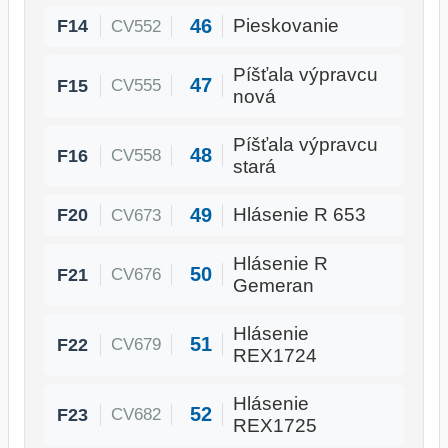
46
F14
Pieskovanie
CV552
Píšťala výpravcu
47
F15
CV555
nová
Píšťala výpravcu
48
F16
CV558
stará
49
F20
Hlásenie R 653
CV673
Hlásenie R
50
F21
CV676
Gemeran
Hlásenie
51
F22
CV679
REX1724
Hlásenie
52
F23
CV682
REX1725