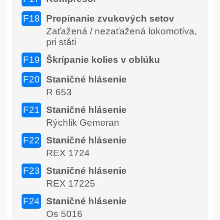
F18
Prepínanie zvukových setov
Zaťažená / nezaťažená lokomotíva,
pri státi
F19
Škrípanie kolies v oblúku
F20
Staničné hlásenie
R 653
F21
Staničné hlásenie
Rýchlik Gemeran
F22
Staničné hlásenie
REX 1724
F23
Staničné hlásenie
REX 17225
F24
Staničné hlásenie
Os 5016