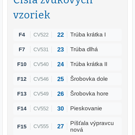
vzoriek
22
F4
Trúba krátka I
CV522
23
F7
Trúba dlhá
CV531
24
F10
Trúba krátka II
CV540
25
F12
Šrobovka dole
CV546
26
F13
Šrobovka hore
CV549
30
F14
Pieskovanie
CV552
Píšťala výpravcu
27
F15
CV555
nová