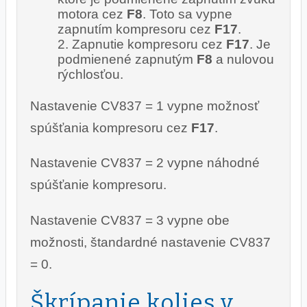
motora cez
F8
. Toto sa vypne
zapnutím kompresoru cez
F17
.
Zapnutie kompresoru cez
F17
. Je
podmienené zapnutým
F8
a nulovou
rýchlosťou.
Nastavenie CV837 = 1 vypne možnosť
spúšťania kompresoru cez
F17
.
Nastavenie CV837 = 2 vypne náhodné
spúšťanie kompresoru.
Nastavenie CV837 = 3 vypne obe
možnosti, štandardné nastavenie CV837
= 0.
Škrípanie kolies v