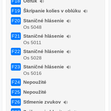
F18
Odfuk
F19
Škrípanie kolies v oblúku
F20
Staničné hlásenie
Os 5048
F21
Staničné hlásenie
Os 5011
F22
Staničné hlásenie
Os 5028
F23
Staničné hlásenie
Os 5016
F24
Nepoužité
F25
Nepoužité
F26
Stlmenie zvukov