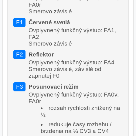
FA0r
Smerovo závislé
F1
Červené svetlá
Ovplyvnený funkčný výstup: FA1,
FA2
Smerovo závislé
F2
Reflektor
Ovplyvnený funkčný výstup: FA4
Smerovo závislé, závislé od
zapnutej F0
F3
Posunovací režim
Ovplyvnený funkčný výstup: FA0v,
FA0r
rozsah rýchlostí znížený na
½
redukuje časy rozbehu /
brzdenia na ¼ CV3 a CV4