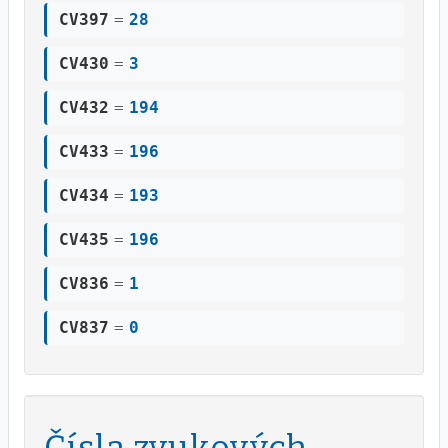
CV397
=
28
CV430
=
3
CV432
=
194
CV433
=
196
CV434
=
193
CV435
=
196
CV836
=
1
CV837
=
0
Čísla zvukových