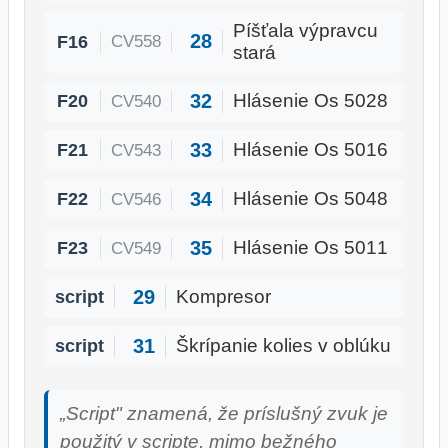
Píšťala výpravcu
28
F16
CV558
stará
32
F20
Hlásenie Os 5028
CV540
33
F21
Hlásenie Os 5016
CV543
34
F22
Hlásenie Os 5048
CV546
35
F23
Hlásenie Os 5011
CV549
29
script
Kompresor
31
script
Škrípanie kolies v oblúku
„Script" znamená, že príslušný zvuk je
použitý v scripte, mimo bežného