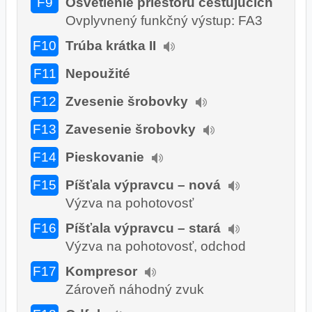
F9
Osvetlenie priestoru cestujúcich
Ovplyvnený funkčný výstup: FA3
F10
Trúba krátka II
F11
Nepoužité
F12
Zvesenie šrobovky
F13
Zavesenie šrobovky
F14
Pieskovanie
F15
Píšťala výpravcu – nová
Výzva na pohotovosť
F16
Píšťala výpravcu – stará
Výzva na pohotovosť, odchod
F17
Kompresor
Zároveň náhodný zvuk