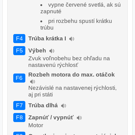
vypne červené svetlá, ak sú
zapnuté
pri rozbehu spustí krátku
trúbu
F4
Trúba krátka I
F5
Výbeh
Zvuk voľnobehu bez ohľadu na
nastavenú rýchlosť
Rozbeh motora do max. otáčok
F6
Nezávislé na nastavenej rýchlosti,
aj pri státi
F7
Trúba dlhá
F8
Zapnúť / vypnúť
Motor