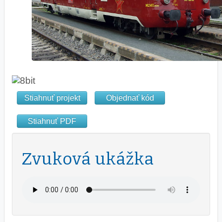
Stiahnuť projekt
Objednať kód
Stiahnuť PDF
Zvuková ukážka