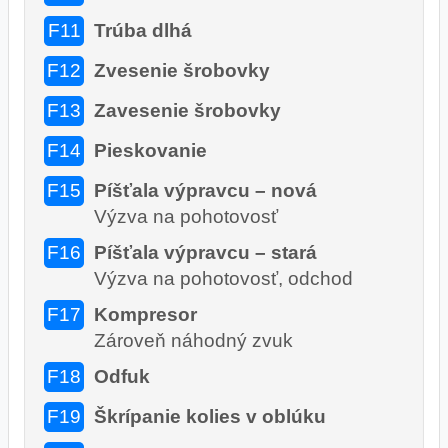
F11
Trúba dlhá
F12
Zvesenie šrobovky
F13
Zavesenie šrobovky
F14
Pieskovanie
F15
Píšťala výpravcu – nová
Výzva na pohotovosť
F16
Píšťala výpravcu – stará
Výzva na pohotovosť, odchod
F17
Kompresor
Zároveň náhodný zvuk
F18
Odfuk
F19
Škrípanie kolies v oblúku