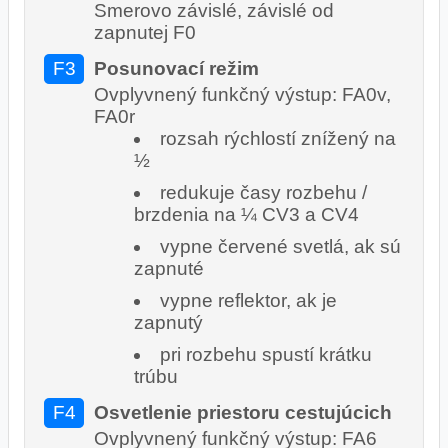
Smerovo závislé, závislé od
zapnutej F0
F3
Posunovací režim
Ovplyvnený funkčný výstup: FA0v,
FA0r
rozsah rýchlostí znížený na
½
redukuje časy rozbehu /
brzdenia na ¼ CV3 a CV4
vypne červené svetlá, ak sú
zapnuté
vypne reflektor, ak je
zapnutý
pri rozbehu spustí krátku
trúbu
F4
Osvetlenie priestoru cestujúcich
Ovplyvnený funkčný výstup: FA6