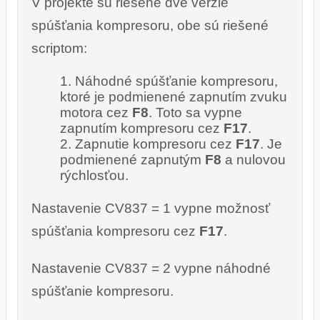
V projekte sú riešené dve verzie
spúšťania kompresoru, obe sú riešené
scriptom:
Náhodné spúšťanie kompresoru,
ktoré je podmienené zapnutím zvuku
motora cez
F8
. Toto sa vypne
zapnutím kompresoru cez
F17
.
Zapnutie kompresoru cez
F17
. Je
podmienené zapnutým
F8
a nulovou
rýchlosťou.
Nastavenie CV837 = 1 vypne možnosť
spúšťania kompresoru cez
F17
.
Nastavenie CV837 = 2 vypne náhodné
spúšťanie kompresoru.