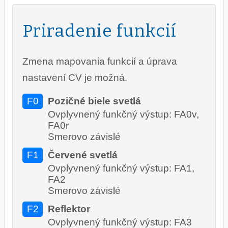
Priradenie funkcií
Zmena mapovania funkcií a úprava
nastavení CV je možná.
F0
Pozičné biele svetlá
Ovplyvnený funkčný výstup: FA0v,
FA0r
Smerovo závislé
F1
Červené svetlá
Ovplyvnený funkčný výstup: FA1,
FA2
Smerovo závislé
F2
Reflektor
Ovplyvnený funkčný výstup: FA3