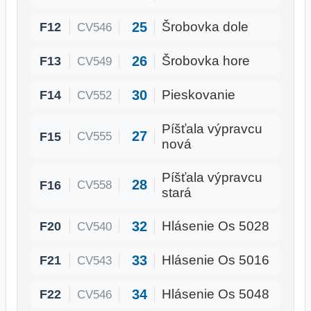
25
F12
Šrobovka dole
CV546
26
F13
Šrobovka hore
CV549
30
F14
Pieskovanie
CV552
Píšťala výpravcu
27
F15
CV555
nová
Píšťala výpravcu
28
F16
CV558
stará
32
F20
Hlásenie Os 5028
CV540
33
F21
Hlásenie Os 5016
CV543
34
F22
Hlásenie Os 5048
CV546