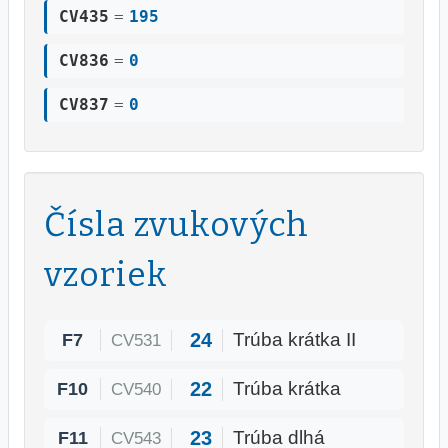
CV435
=
195
CV836
=
0
CV837
=
0
Čísla zvukových
vzoriek
24
F7
Trúba krátka II
CV531
22
F10
Trúba krátka
CV540
23
F11
Trúba dlhá
CV543