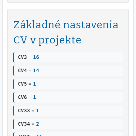
Základné nastavenia
CV v projekte
CV3
=
16
CV4
=
14
CV5
=
1
CV6
=
1
CV33
=
1
CV34
=
2