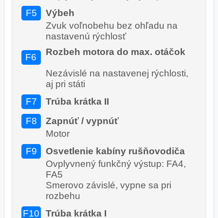
F5
Výbeh
Zvuk voľnobehu bez ohľadu na
nastavenú rýchlosť
Rozbeh motora do max. otáčok
F6
Nezávislé na nastavenej rýchlosti,
aj pri státi
F7
Trúba krátka II
F8
Zapnúť / vypnúť
Motor
F9
Osvetlenie kabíny rušňovodiča
Ovplyvnený funkčný výstup: FA4,
FA5
Smerovo závislé, vypne sa pri
rozbehu
F10
Trúba krátka I