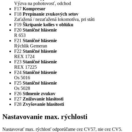
Výzva na pohotovosť, odchod
F17
Kompresor
F18
Prepínanie zvukových setov
Zaťažená / nezaťažená lokomotíva, pri státi
F19
Škrípanie kolies v oblúku
F20
Staničné hlásenie
R 653
F21
Staničné hlásenie
Rýchlik Gemeran
F22
Staničné hlásenie
REX 1724
F23
Staničné hlásenie
REX 17225
F24
Staničné hlásenie
Os 5016
F25
Staničné hlásenie
Os 5028
F26
Stlmenie zvukov
F27
Znižovanie hlasitosti
F28
Zvyšovanie hlasitosti
Nastavovanie max. rýchlosti
Nastavovať max. rýchlosť odporúčame cez CV57, nie cez CV5.