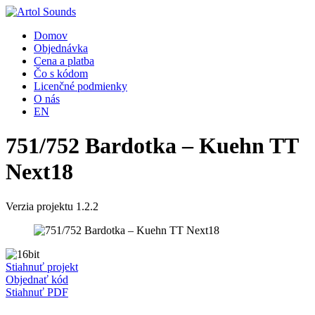
Domov
Objednávka
Cena a platba
Čo s kódom
Licenčné podmienky
O nás
EN
751/752 Bardotka – Kuehn TT
Next18
Verzia projektu 1.2.2
Stiahnuť projekt
Objednať kód
Stiahnuť PDF