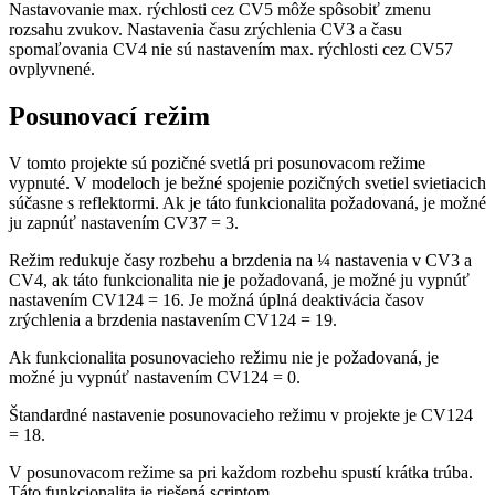
Nastavovanie max. rýchlosti cez CV5 môže spôsobiť zmenu
rozsahu zvukov. Nastavenia času zrýchlenia CV3 a času
spomaľovania CV4 nie sú nastavením max. rýchlosti cez CV57
ovplyvnené.
Posunovací režim
V tomto projekte sú pozičné svetlá pri posunovacom režime
vypnuté. V modeloch je bežné spojenie pozičných svetiel svietiacich
súčasne s reflektormi. Ak je táto funkcionalita požadovaná, je možné
ju zapnúť nastavením CV37 = 3.
Režim redukuje časy rozbehu a brzdenia na ¼ nastavenia v CV3 a
CV4, ak táto funkcionalita nie je požadovaná, je možné ju vypnúť
nastavením CV124 = 16. Je možná úplná deaktivácia časov
zrýchlenia a brzdenia nastavením CV124 = 19.
Ak funkcionalita posunovacieho režimu nie je požadovaná, je
možné ju vypnúť nastavením CV124 = 0.
Štandardné nastavenie posunovacieho režimu v projekte je CV124
= 18.
V posunovacom režime sa pri každom rozbehu spustí krátka trúba.
Táto funkcionalita je riešená scriptom.