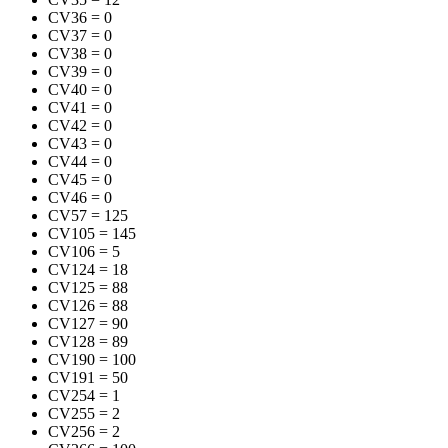
CV36
=
0
CV37
=
0
CV38
=
0
CV39
=
0
CV40
=
0
CV41
=
0
CV42
=
0
CV43
=
0
CV44
=
0
CV45
=
0
CV46
=
0
CV57
=
125
CV105
=
145
CV106
=
5
CV124
=
18
CV125
=
88
CV126
=
88
CV127
=
90
CV128
=
89
CV190
=
100
CV191
=
50
CV254
=
1
CV255
=
2
CV256
=
2