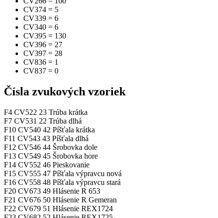
CV266
=
100
CV374
=
5
CV339
=
6
CV340
=
6
CV395
=
130
CV396
=
27
CV397
=
28
CV836
=
1
CV837
=
0
Čísla zvukových vzoriek
F4
CV522
23
Trúba krátka
F7
CV531
22
Trúba dlhá
F10
CV540
42
Píšťala krátka
F11
CV543
43
Píšťala dlhá
F12
CV546
44
Šrobovka dole
F13
CV549
45
Šrobovka hore
F14
CV552
46
Pieskovanie
F15
CV555
47
Píšťala výpravcu nová
F16
CV558
48
Píšťala výpravcu stará
F20
CV673
49
Hlásenie R 653
F21
CV676
50
Hlásenie R Gemeran
F22
CV679
51
Hlásenie REX1724
F23
CV682
52
Hlásenie REX1725