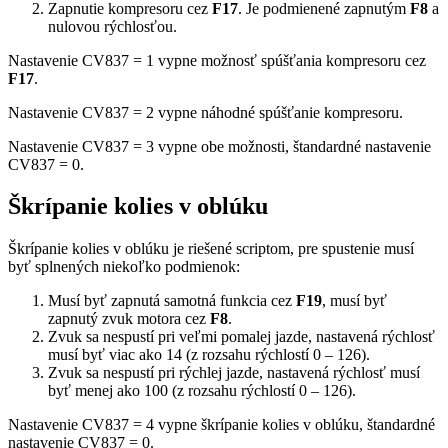
Zapnutie kompresoru cez
F17
. Je podmienené zapnutým
F8
a
nulovou rýchlosťou.
Nastavenie CV837 = 1 vypne možnosť spúšťania kompresoru cez
F17
.
Nastavenie CV837 = 2 vypne náhodné spúšťanie kompresoru.
Nastavenie CV837 = 3 vypne obe možnosti, štandardné nastavenie
CV837 = 0.
Škrípanie kolies v oblúku
Škrípanie kolies v oblúku je riešené scriptom, pre spustenie musí
byť splnených niekoľko podmienok:
Musí byť zapnutá samotná funkcia cez
F19
, musí byť
zapnutý zvuk motora cez
F8
.
Zvuk sa nespustí pri veľmi pomalej jazde, nastavená rýchlosť
musí byť viac ako 14 (z rozsahu rýchlostí 0 – 126).
Zvuk sa nespustí pri rýchlej jazde, nastavená rýchlosť musí
byť menej ako 100 (z rozsahu rýchlostí 0 – 126).
Nastavenie CV837 = 4 vypne škrípanie kolies v oblúku, štandardné
nastavenie CV837 = 0.