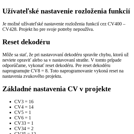
Užívateľské nastavenie rozloženia funkcií
Je možné užívateľské nastavenie rozloženia funkcií cez CV400 –
CV428. Projekt ho pre svoje potreby nepoužíva.
Reset dekodéru
Môže sa stať, že pri nastavovaní dekodéru spravíte chybu, ktorú už
neviete opraviť alebo sa v nastavovaní stratíte. V tomto prípade
odporúčame, vykonať reset dekodéru. Pre reset dekodéru
naprogramujte CV8 = 8. Toto naprogramovanie vykoná reset na
nastavenia zvukového projektu.
Základné nastavenia CV v projekte
CV3
=
16
CV4
=
14
CV5
=
1
CV6
=
1
CV33
=
1
CV34
=
2
CV35
=
12