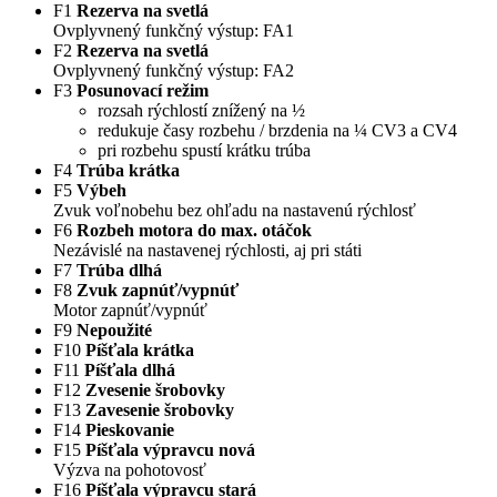
F1
Rezerva na svetlá
Ovplyvnený funkčný výstup: FA1
F2
Rezerva na svetlá
Ovplyvnený funkčný výstup: FA2
F3
Posunovací režim
rozsah rýchlostí znížený na ½
redukuje časy rozbehu / brzdenia na ¼ CV3 a CV4
pri rozbehu spustí krátku trúba
F4
Trúba krátka
F5
Výbeh
Zvuk voľnobehu bez ohľadu na nastavenú rýchlosť
F6
Rozbeh motora do max. otáčok
Nezávislé na nastavenej rýchlosti, aj pri státi
F7
Trúba dlhá
F8
Zvuk zapnúť/vypnúť
Motor zapnúť/vypnúť
F9
Nepoužité
F10
Píšťala krátka
F11
Píšťala dlhá
F12
Zvesenie šrobovky
F13
Zavesenie šrobovky
F14
Pieskovanie
F15
Píšťala výpravcu nová
Výzva na pohotovosť
F16
Píšťala výpravcu stará