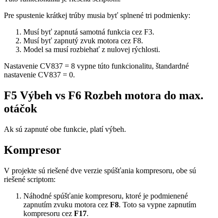
Pre spustenie krátkej trúby musia byť splnené tri podmienky:
Musí byť zapnutá samotná funkcia cez F3.
Musí byť zapnutý zvuk motora cez F8.
Model sa musí rozbiehať z nulovej rýchlosti.
Nastavenie CV837 = 8 vypne túto funkcionalitu, štandardné
nastavenie CV837 = 0.
F5 Výbeh vs F6 Rozbeh motora do max.
otáčok
Ak sú zapnuté obe funkcie, platí výbeh.
Kompresor
V projekte sú riešené dve verzie spúšťania kompresoru, obe sú
riešené scriptom:
Náhodné spúšťanie kompresoru, ktoré je podmienené
zapnutím zvuku motora cez
F8
. Toto sa vypne zapnutím
kompresoru cez
F17
.