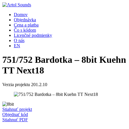
Domov
Objednávka
Cena a platba
Čo s kódom
Licenčné podmienky
O nás
EN
751/752 Bardotka – 8bit Kuehn
TT Next18
Verzia projektu 201.2.10
Stiahnuť projekt
Objednať kód
Stiahnuť PDF