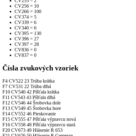
CV255
=
2
CV256
=
10
CV266
=
100
CV374
=
5
CV339
=
6
CV340
=
6
CV395
=
130
CV396
=
27
CV397
=
28
CV836
=
0
CV837
=
0
Čísla zvukových vzoriek
F4
CV522
23
Trúba krátka
F7
CV531
22
Trúba dlhá
F10
CV540
42
Píšťala krátka
F11
CV543
43
Píšťala dlhá
F12
CV546
44
Šrobovka dole
F13
CV549
45
Šrobovka hore
F14
CV552
46
Pieskovanie
F15
CV555
47
Píšťala výpravcu nová
F16
CV558
48
Píšťala výpravcu stará
F20
CV673
49
Hlásenie R 653
F21
CV676
50
Hlásenie R Gemeran