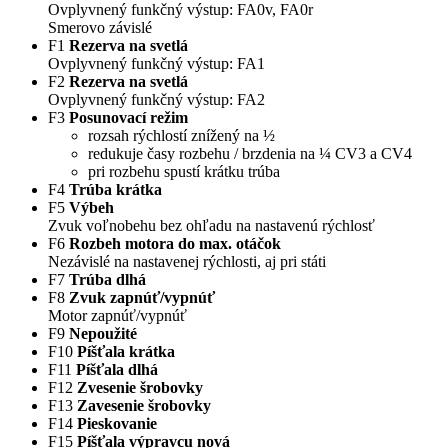
Ovplyvnený funkčný výstup: FA0v, FA0r
Smerovo závislé
F1
Rezerva na svetlá
Ovplyvnený funkčný výstup: FA1
F2
Rezerva na svetlá
Ovplyvnený funkčný výstup: FA2
F3
Posunovací režim
rozsah rýchlostí znížený na ½
redukuje časy rozbehu / brzdenia na ¼ CV3 a CV4
pri rozbehu spustí krátku trúba
F4
Trúba krátka
F5
Výbeh
Zvuk voľnobehu bez ohľadu na nastavenú rýchlosť
F6
Rozbeh motora do max. otáčok
Nezávislé na nastavenej rýchlosti, aj pri státi
F7
Trúba dlhá
F8
Zvuk zapnúť/vypnúť
Motor zapnúť/vypnúť
F9
Nepoužité
F10
Píšťala krátka
F11
Píšťala dlhá
F12
Zvesenie šrobovky
F13
Zavesenie šrobovky
F14
Pieskovanie
F15
Píšťala výpravcu nová