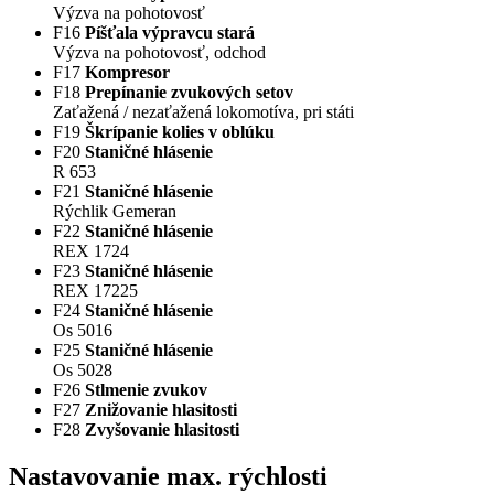
Výzva na pohotovosť
F16
Píšťala výpravcu stará
Výzva na pohotovosť, odchod
F17
Kompresor
F18
Prepínanie zvukových setov
Zaťažená / nezaťažená lokomotíva, pri státi
F19
Škrípanie kolies v oblúku
F20
Staničné hlásenie
R 653
F21
Staničné hlásenie
Rýchlik Gemeran
F22
Staničné hlásenie
REX 1724
F23
Staničné hlásenie
REX 17225
F24
Staničné hlásenie
Os 5016
F25
Staničné hlásenie
Os 5028
F26
Stlmenie zvukov
F27
Znižovanie hlasitosti
F28
Zvyšovanie hlasitosti
Nastavovanie max. rýchlosti