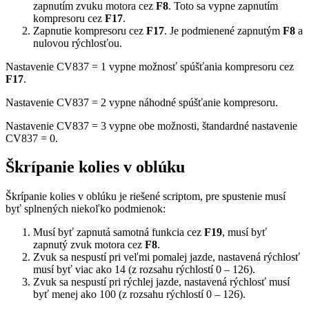
zapnutím zvuku motora cez
F8
. Toto sa vypne zapnutím
kompresoru cez
F17
.
Zapnutie kompresoru cez
F17
. Je podmienené zapnutým
F8
a
nulovou rýchlosťou.
Nastavenie CV837 = 1 vypne možnosť spúšťania kompresoru cez
F17
.
Nastavenie CV837 = 2 vypne náhodné spúšťanie kompresoru.
Nastavenie CV837 = 3 vypne obe možnosti, štandardné nastavenie
CV837 = 0.
Škrípanie kolies v oblúku
Škrípanie kolies v oblúku je riešené scriptom, pre spustenie musí
byť splnených niekoľko podmienok:
Musí byť zapnutá samotná funkcia cez
F19
, musí byť
zapnutý zvuk motora cez
F8
.
Zvuk sa nespustí pri veľmi pomalej jazde, nastavená rýchlosť
musí byť viac ako 14 (z rozsahu rýchlostí 0 – 126).
Zvuk sa nespustí pri rýchlej jazde, nastavená rýchlosť musí
byť menej ako 100 (z rozsahu rýchlostí 0 – 126).