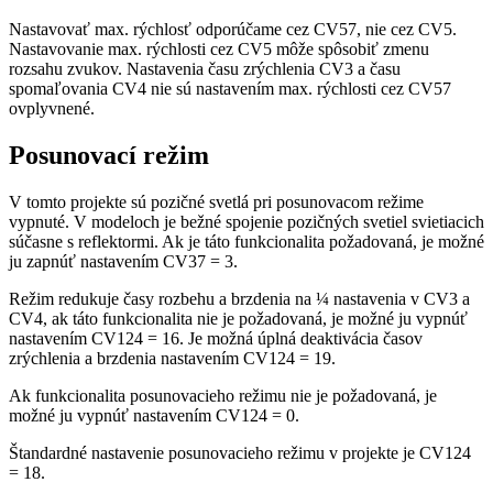
Nastavovať max. rýchlosť odporúčame cez CV57, nie cez CV5.
Nastavovanie max. rýchlosti cez CV5 môže spôsobiť zmenu
rozsahu zvukov. Nastavenia času zrýchlenia CV3 a času
spomaľovania CV4 nie sú nastavením max. rýchlosti cez CV57
ovplyvnené.
Posunovací režim
V tomto projekte sú pozičné svetlá pri posunovacom režime
vypnuté. V modeloch je bežné spojenie pozičných svetiel svietiacich
súčasne s reflektormi. Ak je táto funkcionalita požadovaná, je možné
ju zapnúť nastavením CV37 = 3.
Režim redukuje časy rozbehu a brzdenia na ¼ nastavenia v CV3 a
CV4, ak táto funkcionalita nie je požadovaná, je možné ju vypnúť
nastavením CV124 = 16. Je možná úplná deaktivácia časov
zrýchlenia a brzdenia nastavením CV124 = 19.
Ak funkcionalita posunovacieho režimu nie je požadovaná, je
možné ju vypnúť nastavením CV124 = 0.
Štandardné nastavenie posunovacieho režimu v projekte je CV124
= 18.