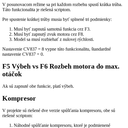
V posunovacom režime sa pri každom rozbehu spustí krátka trúba.
Táto funkcionalita je riešená scriptom.
Pre spustenie krátkej trúby musia byť splnené tri podmienky:
Musí byť zapnutá samotná funkcia cez F3.
Musí byť zapnutý zvuk motora cez F8.
Model sa musí rozbiehať z nulovej rýchlosti.
Nastavenie CV837 = 8 vypne túto funkcionalitu, štandardné
nastavenie CV837 = 0.
F5 Výbeh vs F6 Rozbeh motora do max.
otáčok
Ak sú zapnuté obe funkcie, platí výbeh.
Kompresor
V projekte sú riešené dve verzie spúšťania kompresoru, obe sú
riešené scriptom:
Náhodné spúšťanie kompresoru, ktoré je podmienené