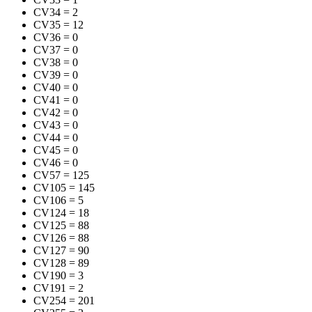
CV34
=
2
CV35
=
12
CV36
=
0
CV37
=
0
CV38
=
0
CV39
=
0
CV40
=
0
CV41
=
0
CV42
=
0
CV43
=
0
CV44
=
0
CV45
=
0
CV46
=
0
CV57
=
125
CV105
=
145
CV106
=
5
CV124
=
18
CV125
=
88
CV126
=
88
CV127
=
90
CV128
=
89
CV190
=
3
CV191
=
2
CV254
=
201