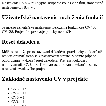
Nastavenie CV837 = 4 vypne škrípanie kolies v oblúku, štandardné
nastavenie CV837 = 0.
Užívateľské nastavenie rozloženia funkcií
Je možné užívateľské nastavenie rozloženia funkcií cez CV400 –
CV428. Projekt ho pre svoje potreby nepoužíva.
Reset dekodéru
Môže sa stať, že pri nastavovaní dekodéru spravíte chybu, ktorú už
neviete opraviť alebo sa v nastavovaní stratíte. V tomto prípade
odporúčame, vykonať reset dekodéru. Pre reset dekodéru
naprogramujte CV8 = 8. Toto naprogramovanie vykoná reset na
nastavenia zvukového projektu.
Základné nastavenia CV v projekte
CV3
=
16
CV4
=
14
CV5
=
1
CV6
=
1
CV33
=
1